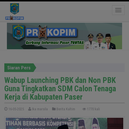
Wabup Launching PBK dan Non PBK Guna
Tingkatkan SDM Calon Tenaga Kerja di
Toggle
Kabupaten Paser
Siaran Pers
Wabup Launching PBK dan Non PBK
Guna Tingkatkan SDM Calon Tenaga
Kerja di Kabupaten Paser
16-05-2025
Ika marsila
Berita Kaltim
1770 kali