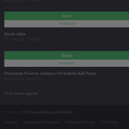
Senin
15-08-2022
Gerak Jalan
15-08-2022 - 15-08-2022
Selasa
09-08-2022
Pelepasan Peserta Jambore Perwakilan Kab.Paser
09-08-2022 - 09-08-2022
Lihat semua agenda ....
© 2016 - 2026
Humas Kabupaten Paser
Redaksi
Syarat dan Ketentuan
Kebijakan Privasi
Peta Situs