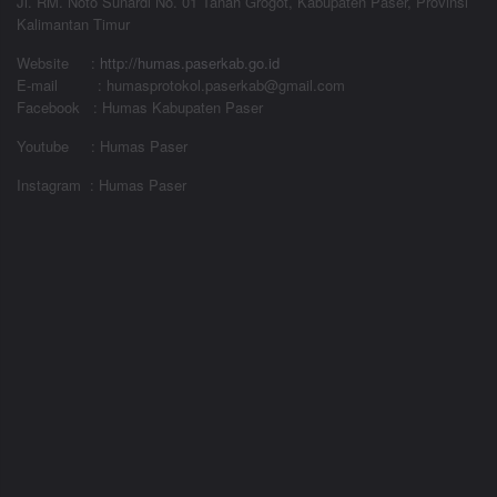
Jl. RM. Noto Sunardi No. 01 Tanah Grogot, Kabupaten Paser, Provinsi
Kalimantan Timur
Website
:
http://humas.paserkab.go.id
E-mail : humasprotokol.paserkab@gmail.com
Facebook : Humas Kabupaten Paser
Youtube : Humas Paser
Instagram : Humas Paser