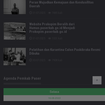
Peran Wujudkan Kemajuan dan Kondusifitas
Daerah
31-07-2025
7485 kali
Website Prokopim Beralih dari
Humas.paserkab.go.id Menjadi
Prokopim.paserkab.go.id
31-07-2025
1551 kali
Pelatihan dan Karantina Calon Paskibraka Resmi
Dibuka
30-07-2025
7908 kali
Agenda Pemkab Paser
Selasa
16-08-2022