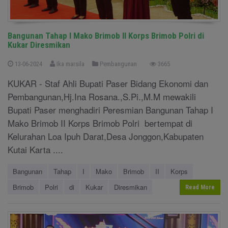
Bangunan Tahap I Mako Brimob II Korps Brimob Polri di
Kukar Diresmikan
13-06-2024
Ika marsila
Pembangunan
3665
KUKAR - Staf Ahli Bupati Paser Bidang Ekonomi dan
Pembangunan,Hj.Ina Rosana.,S.Pi.,M.M mewakili
Bupati Paser menghadiri Peresmian Bangunan Tahap I
Mako Brimob II Korps Brimob Polri bertempat di
Kelurahan Loa Ipuh Darat,Desa Jonggon,Kabupaten
Kutai Karta ....
Bangunan
Tahap
I
Mako
Brimob
II
Korps
Brimob
Polri
di
Kukar
Diresmikan
Read More