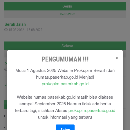
Senin
15-08-2022
Gerak Jalan
15-08-2022 - 15-08-2022
Selasa
09-08-2022
×
PENGUMUMAN !!!
Pelepasan Peserta Jambore Perwakilan Kab.Paser
Mulai 1 Agustus 2025 Website Prokopim Beralih dari
09-08-2022 - 09-08-2022
humas.paserkab.go.id Menjadi
prokopim.paserkab.go.id
Lihat semua agenda ....
Website humas.paserkab.go.id masih bisa diakses
sampai September 2025 Namun tidak ada berita
No. Penting
Pengadaan
terbaru lagi, silahkan Akses
prokopim.paserkab.go.id
BPBD Paser
untuk informasi yang terbaru
(0543) 22469
Kodim 0904/TNG
Tutup