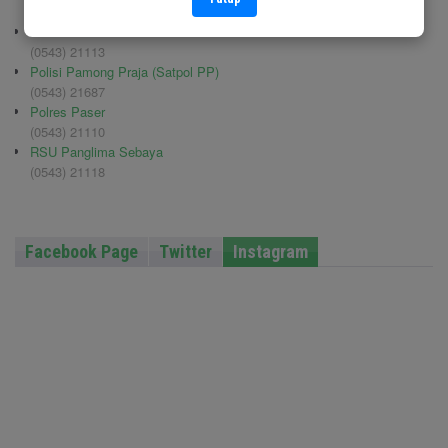
(0543) 210006
Pemadam Kebakaran
(0543) 21113
Polisi Pamong Praja (Satpol PP)
(0543) 21687
Polres Paser
(0543) 21110
RSU Panglima Sebaya
(0543) 21118
Facebook Page
Twitter
Instagram