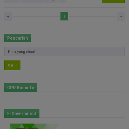
1
Pencarian
Cari !
GPR Kominfo
E-Government