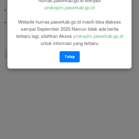
humas.paserkab.go.id Menjadi
(0543) 21687
prokopim.paserkab.go.id
Polres Paser
(0543) 21110
Website humas.paserkab.go.id masih bisa diakses
RSU Panglima Sebaya
sampai September 2025 Namun tidak ada berita
(0543) 21118
terbaru lagi, silahkan Akses
prokopim.paserkab.go.id
untuk informasi yang terbaru
Facebook Page
Twitter
Instagram
Tutup