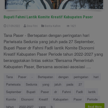
Bupati Fahmi Lantik Komite Kreatif Kabupaten Paser
27-09-2022
Dina Fitri
Berita Kaltim
1621
Tana Paser - Bertepatan dengan peringatan hari
Pariwisata Sedunia yang jatuh pada 27 September,
Bupati Paser dr Fahmi Fadli lantik Komite Ekonomi
Kreatif Kabupaten Paser Periode tahun 2022-2027 yang
beranggotakan lintas sektor."Bersama Pemerintah
Kabupaten Paser, Bersama asosiasi-asosiasi ....
Tana
Paser
-
Bertepatan
dengan
peringatan
hari
Pariwisata
Sedunia
yang
jatuh
pada
27
September
Bupati
Paser
dr
Fahmi
Fadli
lantik
Komite
Ekonomi
Kreatif
Kabupaten
Paser
Periode
tahun
2022-2027
yang
b
Read More