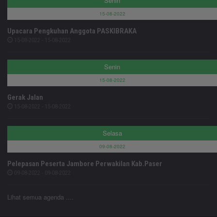
Senin
15-08-2022
Upacara Pengkuhan Anggota PASKIBRAKA
15-08-2022 - 15-08-2022
Senin
15-08-2022
Gerak Jalan
15-08-2022 - 15-08-2022
Selasa
09-08-2022
Pelepasan Peserta Jambore Perwakilan Kab.Paser
09-08-2022 - 09-08-2022
Lihat semua agenda ....