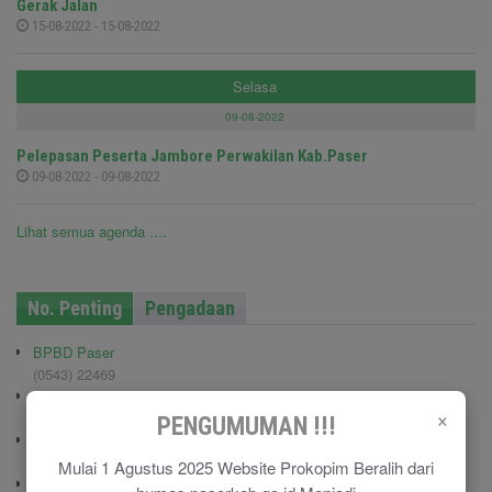
Gerak Jalan
15-08-2022 - 15-08-2022
Selasa
09-08-2022
Pelepasan Peserta Jambore Perwakilan Kab.Paser
09-08-2022 - 09-08-2022
Lihat semua agenda ....
No. Penting
Pengadaan
BPBD Paser
(0543) 22469
Kodim 0904/TNG
×
(0543) 210006
PENGUMUMAN !!!
Pemadam Kebakaran
(0543) 21113
Mulai 1 Agustus 2025 Website Prokopim Beralih dari
Polisi Pamong Praja (Satpol PP)