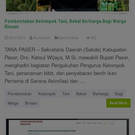
Pembentukan Kelompok Tani, Bekal Berharga Bagi Warga
Binaan
05-07-2025
Ika marsila
Berita Kaltim
832
TANA PASER – Sekretaris Daerah (Sekda) Kabupaten
Paser, Drs. Katsul Wijaya, M.Si, mewakili Bupati Paser,
menghadiri kegiatan Pengukuhan Pengurus Kelompok
Tani, penanaman bibit, dan penyebaran benih ikan
Pertama di Sarana Asimilasi dan ....
Pembentukan
Kelompok
Tani
Bekal
Berharga
Bagi
Warga
Binaan
Read More