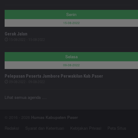
Senin
15-08-2022
Gerak Jalan
15-08-2022 - 15-08-2022
Selasa
09-08-2022
Pelepasan Peserta Jambore Perwakilan Kab.Paser
09-08-2022 - 09-08-2022
Lihat semua agenda ....
© 2016 - 2026
Humas Kabupaten Paser
Redaksi
Syarat dan Ketentuan
Kebijakan Privasi
Peta Situs