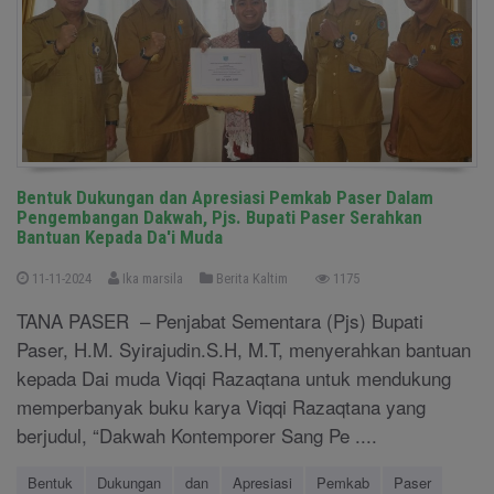
Bentuk Dukungan dan Apresiasi Pemkab Paser Dalam
Pengembangan Dakwah, Pjs. Bupati Paser Serahkan
Bantuan Kepada Da'i Muda
11-11-2024
Ika marsila
Berita Kaltim
1175
TANA PASER – Penjabat Sementara (Pjs) Bupati
Paser, H.M. Syirajudin.S.H, M.T, menyerahkan bantuan
kepada Dai muda Viqqi Razaqtana untuk mendukung
memperbanyak buku karya Viqqi Razaqtana yang
berjudul, “Dakwah Kontemporer Sang Pe ....
Bentuk
Dukungan
dan
Apresiasi
Pemkab
Paser