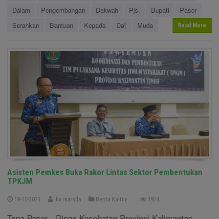
Dalam
Pengembangan
Dakwah
Pjs.
Bupati
Paser
Serahkan
Bantuan
Kepada
Da'i
Muda
Read More
Asisten Pemkes Buka Rakor Lintas Sektor Pembentukan
TPKJM
18-10-2023
Ika marsila
Berita Kaltim
1924
Tana Paser - Dinas Kesehatan Provinsi Kalimantan