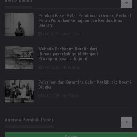
Berita Kaltim
Pemkab Paser Gelar Pembinaan Ormas, Perkuat
Peran Wujudkan Kemajuan dan Kondusifitas
Daerah
31-07-2025
7512 kali
Website Prokopim Beralih dari
Humas.paserkab.go.id Menjadi
Prokopim.paserkab.go.id
31-07-2025
1568 kali
Pelatihan dan Karantina Calon Paskibraka Resmi
Dibuka
30-07-2025
7942 kali
Agenda Pemkab Paser
Selasa