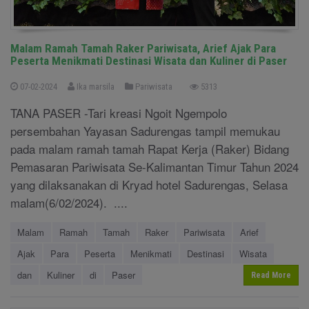
Malam Ramah Tamah Raker Pariwisata, Arief Ajak Para
Peserta Menikmati Destinasi Wisata dan Kuliner di Paser
07-02-2024
Ika marsila
Pariwisata
5313
TANA PASER -Tari kreasi Ngoit Ngempolo
persembahan Yayasan Sadurengas tampil memukau
pada malam ramah tamah Rapat Kerja (Raker) Bidang
Pemasaran Pariwisata Se-Kalimantan Timur Tahun 2024
yang dilaksanakan di Kryad hotel Sadurengas, Selasa
malam(6/02/2024). ....
Malam
Ramah
Tamah
Raker
Pariwisata
Arief
Ajak
Para
Peserta
Menikmati
Destinasi
Wisata
dan
Kuliner
di
Paser
Read More