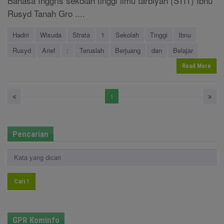
Bahasa Inggris sekolah tinggi ilmu tarbiyah (STIT) Ibnu
Rusyd Tanah Gro ....
Hadiri
Wisuda
Strata
1
Sekolah
Tinggi
Ibnu
Rusyd
Arief
:
Teruslah
Berjuang
dan
Belajar
Read More
1
Pencarian
Cari !
GPR Kominfo