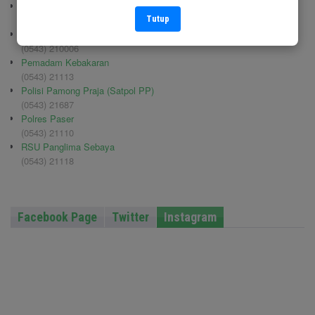
BPBD Paser
Tutup
(0543) 22469
Kodim 0904/TNG
(0543) 210006
Pemadam Kebakaran
(0543) 21113
Polisi Pamong Praja (Satpol PP)
(0543) 21687
Polres Paser
(0543) 21110
RSU Panglima Sebaya
(0543) 21118
Facebook Page
Twitter
Instagram