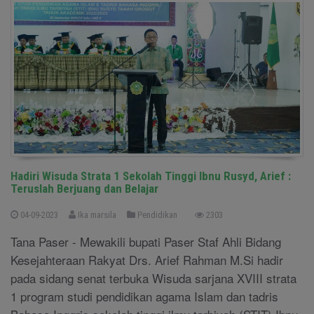
Hadiri Wisuda Strata 1 Sekolah Tinggi Ibnu Rusyd, Arief :
Teruslah Berjuang dan Belajar
04-09-2023
Ika marsila
Pendidikan
2303
Tana Paser - Mewakili bupati Paser Staf Ahli Bidang
Kesejahteraan Rakyat Drs. Arief Rahman M.Si hadir
pada sidang senat terbuka Wisuda sarjana XVIII strata
1 program studi pendidikan agama Islam dan tadris