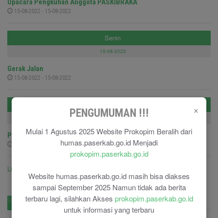
Upacara Pengkuhan Anggota PASKIBRAKA
15-08-2022 - 15-08-2022
Senin
15-08-2022
Gerak Jalan
15-08-2022 - 15-08-2022
Selasa
×
PENGUMUMAN !!!
09-08-2022
Mulai 1 Agustus 2025 Website Prokopim Beralih dari
Pelepasan Peserta Jambore Perwakilan Kab.Paser
humas.paserkab.go.id Menjadi
09-08-2022 - 09-08-2022
prokopim.paserkab.go.id
Lihat semua agenda ....
Website humas.paserkab.go.id masih bisa diakses
sampai September 2025 Namun tidak ada berita
terbaru lagi, silahkan Akses
prokopim.paserkab.go.id
No. Penting
Pengadaan
untuk informasi yang terbaru