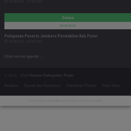
15-08-2022 - 15-08-2022
Selasa
09-08-2022
Pelepasan Peserta Jambore Perwakilan Kab.Paser
09-08-2022 - 09-08-2022
Lihat semua agenda ....
© 2016 - 2026
Humas Kabupaten Paser
Redaksi
Syarat dan Ketentuan
Kebijakan Privasi
Peta Situs
Dimuat dalam
13.0288
detik dengan memori 10.94MB.