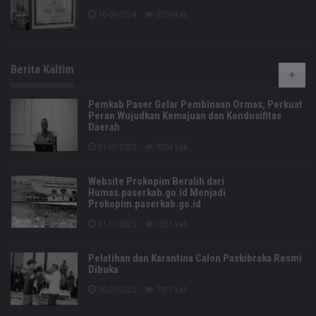
16-09-2024
8109 kali
Berita Kaltim
Pemkab Paser Gelar Pembinaan Ormas, Perkuat
Peran Wujudkan Kemajuan dan Kondusifitas
Daerah
31-07-2025
7504 kali
Website Prokopim Beralih dari
Humas.paserkab.go.id Menjadi
Prokopim.paserkab.go.id
31-07-2025
1561 kali
Pelatihan dan Karantina Calon Paskibraka Resmi
Dibuka
30-07-2025
7927 kali