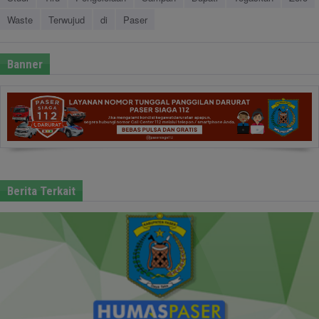
Waste
Terwujud
di
Paser
Banner
Berita Terkait