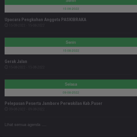
Senin
15-08-2022
Upacara Pengkuhan Anggota PASKIBRAKA
15-08-2022 - 15-08-2022
Senin
15-08-2022
Gerak Jalan
15-08-2022 - 15-08-2022
Selasa
09-08-2022
Pelepasan Peserta Jambore Perwakilan Kab.Paser
09-08-2022 - 09-08-2022
Lihat semua agenda ....