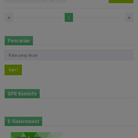
1
Pencarian
Cari !
GPR Kominfo
E-Government