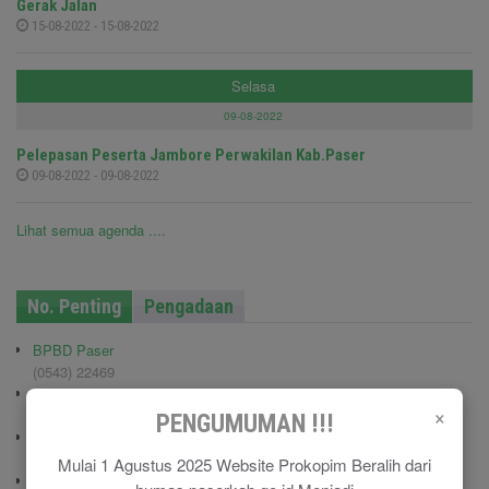
Gerak Jalan
15-08-2022 - 15-08-2022
Selasa
09-08-2022
Pelepasan Peserta Jambore Perwakilan Kab.Paser
09-08-2022 - 09-08-2022
Lihat semua agenda ....
No. Penting
Pengadaan
BPBD Paser
(0543) 22469
Kodim 0904/TNG
×
(0543) 210006
PENGUMUMAN !!!
Pemadam Kebakaran
(0543) 21113
Mulai 1 Agustus 2025 Website Prokopim Beralih dari
Polisi Pamong Praja (Satpol PP)