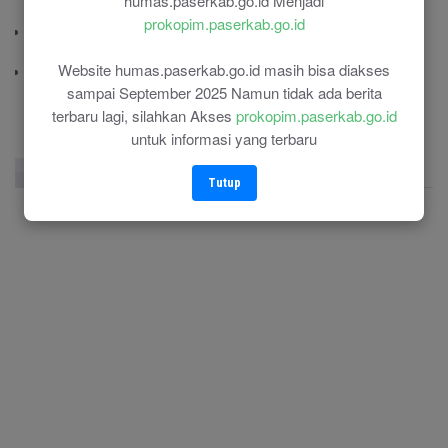
humas.paserkab.go.id Menjadi
(0543) 21687
prokopim.paserkab.go.id
Polres Paser
(0543) 21110
Website humas.paserkab.go.id masih bisa diakses
RSU Panglima Sebaya
sampai September 2025 Namun tidak ada berita
(0543) 21118
terbaru lagi, silahkan Akses
prokopim.paserkab.go.id
untuk informasi yang terbaru
Facebook Page
Twitter
Instagram
Tutup