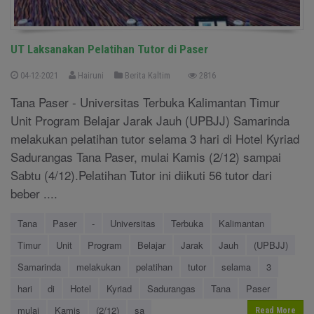
UT Laksanakan Pelatihan Tutor di Paser
04-12-2021
Hairuni
Berita Kaltim
2816
Tana Paser - Universitas Terbuka Kalimantan Timur
Unit Program Belajar Jarak Jauh (UPBJJ) Samarinda
melakukan pelatihan tutor selama 3 hari di Hotel Kyriad
Sadurangas Tana Paser, mulai Kamis (2/12) sampai
Sabtu (4/12).Pelatihan Tutor ini diikuti 56 tutor dari
beber ....
Tana
Paser
-
Universitas
Terbuka
Kalimantan
Timur
Unit
Program
Belajar
Jarak
Jauh
(UPBJJ)
Samarinda
melakukan
pelatihan
tutor
selama
3
hari
di
Hotel
Kyriad
Sadurangas
Tana
Paser
mulai
Kamis
(2/12)
sa
Read More