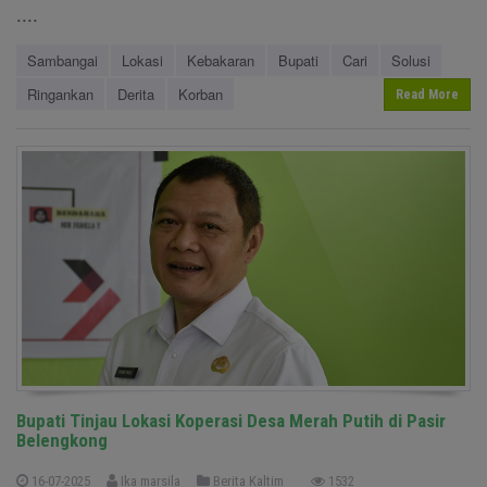
....
Sambangai
Lokasi
Kebakaran
Bupati
Cari
Solusi
Ringankan
Derita
Korban
Read More
Bupati Tinjau Lokasi Koperasi Desa Merah Putih di Pasir
Belengkong
16-07-2025
Ika marsila
Berita Kaltim
1532