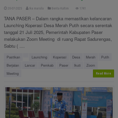
20-07-2025
Ika marsila
Berita Kaltim
1741
TANA PASER – Dalam rangka memastikan kelancaran
Launching Koperasi Desa Merah Putih secara serentak
tanggal 21 Juli 2025, Pemerintah Kabupaten Paser
melakukan Zoom Meeting di ruang Rapat Sadurengas,
Sabtu ( ....
Pastikan
Launching
Koperasi
Desa
Merah
Putih
Berjalan
Lancar
Pemkab
Paser
Ikuti
Zoom
Meeting
Read More