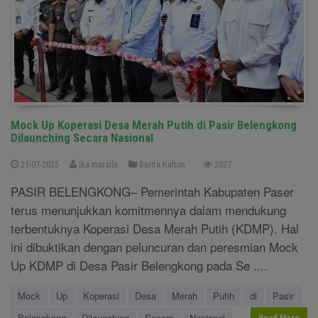
Mock Up Koperasi Desa Merah Putih di Pasir Belengkong
Dilaunching Secara Nasional
21-07-2025
Ika marsila
Berita Kaltim
2027
PASIR BELENGKONG– Pemerintah Kabupaten Paser
terus menunjukkan komitmennya dalam mendukung
terbentuknya Koperasi Desa Merah Putih (KDMP). Hal
ini dibuktikan dengan peluncuran dan peresmian Mock
Up KDMP di Desa Pasir Belengkong pada Se ....
Mock
Up
Koperasi
Desa
Merah
Putih
di
Pasir
Belengkong
Dilaunching
Secara
Nasional