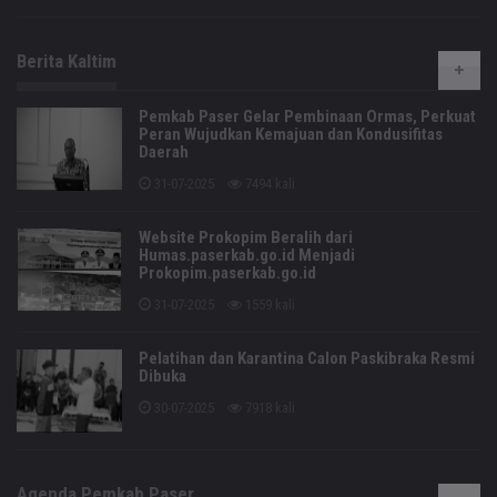
Berita Kaltim
Pemkab Paser Gelar Pembinaan Ormas, Perkuat
Peran Wujudkan Kemajuan dan Kondusifitas
Daerah
31-07-2025
7494 kali
Website Prokopim Beralih dari
Humas.paserkab.go.id Menjadi
Prokopim.paserkab.go.id
31-07-2025
1559 kali
Pelatihan dan Karantina Calon Paskibraka Resmi
Dibuka
30-07-2025
7918 kali
Agenda Pemkab Paser