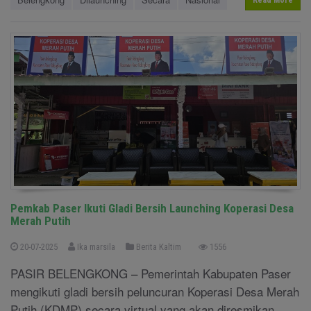
Read More
Pemkab Paser Ikuti Gladi Bersih Launching Koperasi Desa
Merah Putih
20-07-2025
Ika marsila
Berita Kaltim
1556
PASIR BELENGKONG – Pemerintah Kabupaten Paser
mengikuti gladi bersih peluncuran Koperasi Desa Merah
Putih (KDMP) secara virtual yang akan diresmikan