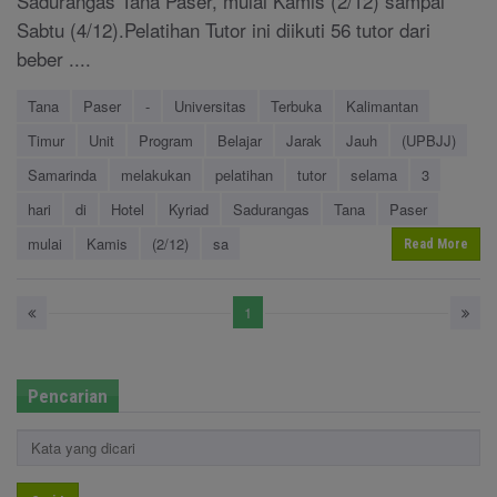
Sadurangas Tana Paser, mulai Kamis (2/12) sampai
Sabtu (4/12).Pelatihan Tutor ini diikuti 56 tutor dari
beber ....
Tana
Paser
-
Universitas
Terbuka
Kalimantan
Timur
Unit
Program
Belajar
Jarak
Jauh
(UPBJJ)
Samarinda
melakukan
pelatihan
tutor
selama
3
hari
di
Hotel
Kyriad
Sadurangas
Tana
Paser
mulai
Kamis
(2/12)
sa
Read More
1
Pencarian