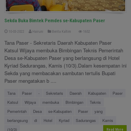
Sekda Buka Bimtek Pemdes se-Kabupaten Paser
10-03-2022
Hairuni
Berita Kaltim
1652
Tana Paser - Sekretaris Daerah Kabupaten Paser
Katsul Wijaya membuka Bimbingan Teknis Pemerintah
Desa se-Kabupaten Paser yang berlangsung di Hotel
Kyriad Sadurangas, Kamis (10/3).Dalam kesempatan ini
Sekda yang membacakan sambutan tertulis Bupati
Paser mengatakan b ....
Tana
Paser
-
Sekretaris
Daerah
Kabupaten
Paser
Katsul
Wijaya
membuka
Bimbingan
Teknis
Pemerintah
Desa
se-Kabupaten
Paser
yang
berlangsung
di
Hotel
Kyriad
Sadurangas
Kamis
(10/3)
Read More