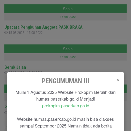
Senin
15-08-2022
Upacara Pengkuhan Anggota PASKIBRAKA
15-08-2022 - 15-08-2022
Senin
15-08-2022
Gerak Jalan
15-08-2022 - 15-08-2022
×
PENGUMUMAN !!!
Selasa
Mulai 1 Agustus 2025 Website Prokopim Beralih dari
09-08-2022
humas.paserkab.go.id Menjadi
prokopim.paserkab.go.id
Pelepasan Peserta Jambore Perwakilan Kab.Paser
09-08-2022 - 09-08-2022
Website humas.paserkab.go.id masih bisa diakses
sampai September 2025 Namun tidak ada berita
Lihat semua agenda ....