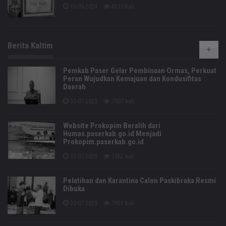
16-09-2024
8110 kali
Berita Kaltim
Pemkab Paser Gelar Pembinaan Ormas, Perkuat
Peran Wujudkan Kemajuan dan Kondusifitas
Daerah
31-07-2025
7507 kali
Website Prokopim Beralih dari
Humas.paserkab.go.id Menjadi
Prokopim.paserkab.go.id
31-07-2025
1562 kali
Pelatihan dan Karantina Calon Paskibraka Resmi
Dibuka
30-07-2025
7933 kali