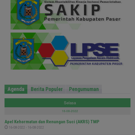
Agenda
Berita Populer
Pengumuman
Selasa
16-08-2022
Apel Kehormatan dan Renungan Suci (AKRS) TMP
16-08-2022 - 16-08-2022