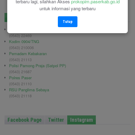
terbaru lagi, silahkan Akses
prokopim.paserkab.go.id
untuk informasi yang terbaru
No. Penting
Pengadaan
Tutup
BPBD Paser
(0543) 22469
Kodim 0904/TNG
(0543) 210006
Pemadam Kebakaran
(0543) 21113
Polisi Pamong Praja (Satpol PP)
(0543) 21687
Polres Paser
(0543) 21110
RSU Panglima Sebaya
(0543) 21118
Facebook Page
Twitter
Instagram