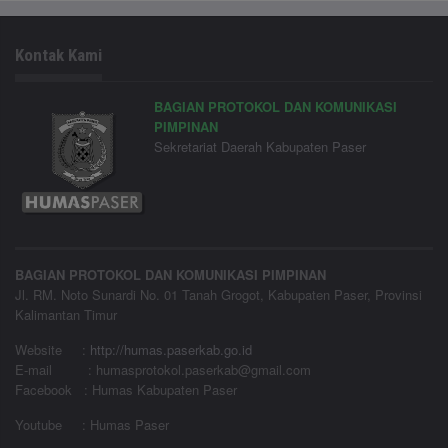
Kontak Kami
BAGIAN PROTOKOL DAN KOMUNIKASI
PIMPINAN
Sekretariat Daerah Kabupaten Paser
BAGIAN PROTOKOL DAN KOMUNIKASI PIMPINAN
Jl. RM. Noto Sunardi No. 01 Tanah Grogot, Kabupaten Paser, Provinsi
Kalimantan Timur
Website
:
http://humas.paserkab.go.id
E-mail : humasprotokol.paserkab@gmail.com
Facebook : Humas Kabupaten Paser
Youtube : Humas Paser