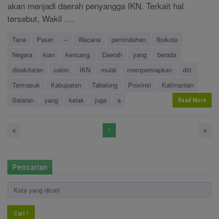
akan menjadi daerah penyangga IKN. Terkait hal
tersebut, Wakil ....
Tana
Paser
–
Wacana
pemindahan
Ibukota
Negara
kian
kencang.
Daerah
yang
berada
disekitaran
calon
IKN
mulai
mempersiapkan
diri.
Termasuk
Kabupaten
Tabalong
Provinsi
Kalimantan
Selatan
yang
kelak
juga
a
Read More
1
Pencarian
Cari !