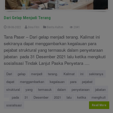
Dari Gelap Menjadi Terang
08-06-2022
Dina Fitri
Berita Kaltim
2041
Tana Paser – Dari gelap menjadi terang. Kalimat ini
sekiranya dapat menggambarkan kegalauan para
pejabat struktural yang termasuk dalam penyetaraan
jabatan pada 31 Desember 2021 lalu ketika mengikuti
sosialisasi Tindak Lanjut Paska Penyetara ....
Dari
gelap
menjadi
terang.
Kalimat
ini
sekiranya
dapat
menggambarkan
kegalauan
para
pejabat
struktural
yang
termasuk
dalam
penyetaraan
jabatan
pada
31
Desember
2021
lalu
ketika
mengikuti
sosialisasi
Read More