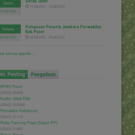
Gerak Jalan
Senin
15-08-2022 - 15-08-2022
15-08-2022
Pelepasan Peserta Jambore Perwakilan
Selasa
Kab.Paser
09-08-2022
09-08-2022 - 09-08-2022
hat semua agenda ....
No. Penting
Pengadaan
BPBD Paser
(0543) 22469
Kodim 0904/TNG
(0543) 210006
Pemadam Kebakaran
(0543) 21113
Polisi Pamong Praja (Satpol PP)
(0543) 21687
Polres Paser