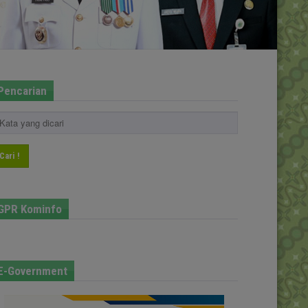
Pencarian
Cari !
GPR Kominfo
E-Government