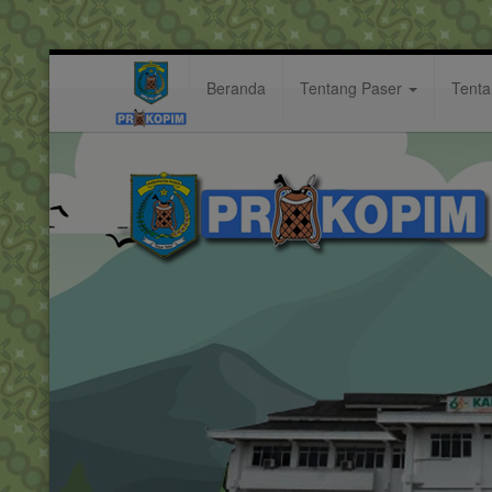
Beranda
Tentang Paser
Tent
segala
Hastag: