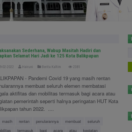
laksanakan Sederhana, Wabup Masitah Hadiri dan
apkan Selamat Hari Jadi ke 125 Kota Balikpapan
9-02-2022
Hairuni
Berita Kaltim
2381
LIKPAPAN - Pandemi Covid 19 yang masih rentan
nularannya membuat seluruh elemen membatasi
gala aktifitas dan mobilitas termasuk bagi acara atau
giatan pemerintah seperti halnya peringatan HUT Kota
likpapan tahun 2022. ....
masih
rentan
penularannya
membuat
seluruh
bilitas
termasuk
bagi
acara
atau
kegiatan