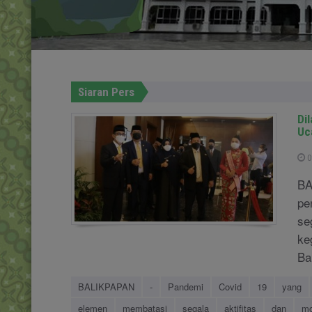
Siaran Pers
Di
Uc
0
BA
pe
se
ke
Ba
BALIKPAPAN
-
Pandemi
Covid
19
yang
elemen
membatasi
segala
aktifitas
dan
mo