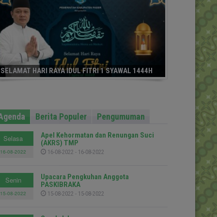
SELAMAT HARI RAYA IDUL FITRI 1 SYAWAL 1444H
Agenda
Berita Populer
Pengumuman
Apel Kehormatan dan Renungan Suci
Selasa
(AKRS) TMP
16-08-2022
16-08-2022 - 16-08-2022
Upacara Pengkuhan Anggota
Senin
PASKIBRAKA
15-08-2022
15-08-2022 - 15-08-2022