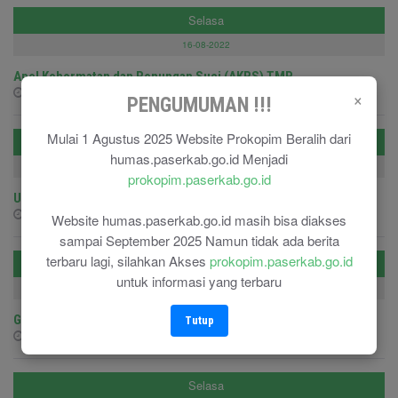
Selasa
16-08-2022
Apel Kehormatan dan Renungan Suci (AKRS) TMP
×
16-08-2022 - 16-08-2022
PENGUMUMAN !!!
Mulai 1 Agustus 2025 Website Prokopim Beralih dari
Senin
humas.paserkab.go.id Menjadi
15-08-2022
prokopim.paserkab.go.id
Upacara Pengkuhan Anggota PASKIBRAKA
15-08-2022 - 15-08-2022
Website humas.paserkab.go.id masih bisa diakses
sampai September 2025 Namun tidak ada berita
terbaru lagi, silahkan Akses
prokopim.paserkab.go.id
Senin
untuk informasi yang terbaru
15-08-2022
Gerak Jalan
Tutup
15-08-2022 - 15-08-2022
Selasa