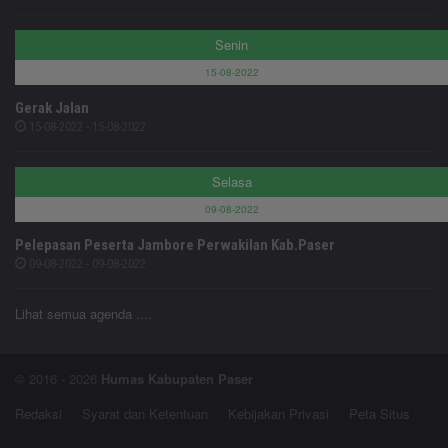
Senin
15-08-2022
Gerak Jalan
15-08-2022 - 15-08-2022
Selasa
09-08-2022
Pelepasan Peserta Jambore Perwakilan Kab.Paser
09-08-2022 - 09-08-2022
Lihat semua agenda ....
© 2016 - 2026
Humas Kabupaten Paser
Redaksi
Syarat dan Ketentuan
Kebijakan Privasi
Peta Situs