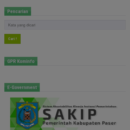
Pencarian
Cari !
GPR Kominfo
E-Government