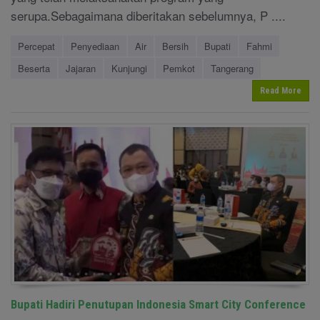
serupa.Sebagaimana diberitakan sebelumnya, P ....
Percepat
Penyediaan
Air
Bersih
Bupati
Fahmi
Beserta
Jajaran
Kunjungi
Pemkot
Tangerang
Read More
Bupati Hadiri Penutupan Indonesia Smart City Conference