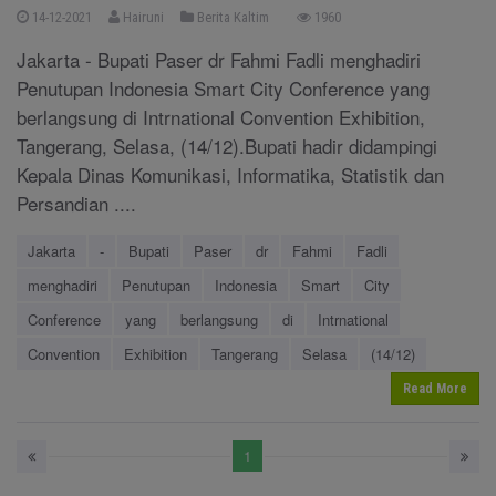
14-12-2021
Hairuni
Berita Kaltim
1960
Jakarta - Bupati Paser dr Fahmi Fadli menghadiri
Penutupan Indonesia Smart City Conference yang
berlangsung di Intrnational Convention Exhibition,
Tangerang, Selasa, (14/12).Bupati hadir didampingi
Kepala Dinas Komunikasi, Informatika, Statistik dan
Persandian ....
Jakarta
-
Bupati
Paser
dr
Fahmi
Fadli
menghadiri
Penutupan
Indonesia
Smart
City
Conference
yang
berlangsung
di
Intrnational
Convention
Exhibition
Tangerang
Selasa
(14/12)
Read More
1