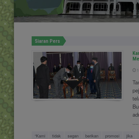
Siaran Pers
Ka
Me
1
Ta
pe
te
Bu
ad
....
“Kami
tidak
segan
berikan
promosi
jika