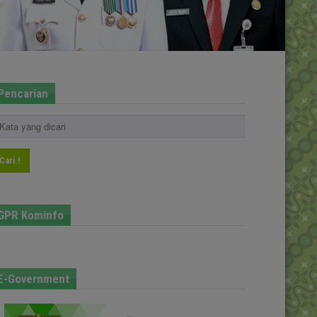
Pencarian
Cari !
GPR Kominfo
E-Government