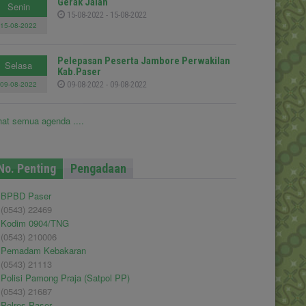
Gerak Jalan
Senin
15-08-2022 - 15-08-2022
15-08-2022
Pelepasan Peserta Jambore Perwakilan
Selasa
Kab.Paser
09-08-2022
09-08-2022 - 09-08-2022
hat semua agenda ....
No. Penting
Pengadaan
BPBD Paser
(0543) 22469
Kodim 0904/TNG
(0543) 210006
Pemadam Kebakaran
(0543) 21113
Polisi Pamong Praja (Satpol PP)
(0543) 21687
Polres Paser