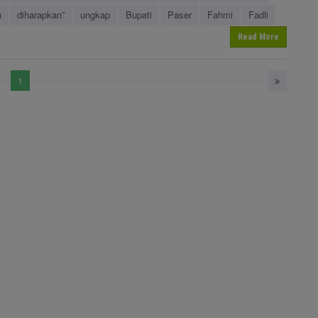
h
diharapkan”
ungkap
Bupati
Paser
Fahmi
Fadli
Read More
1