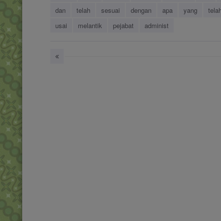
dan
telah
sesuai
dengan
apa
yang
tela
usai
melantik
pejabat
administ