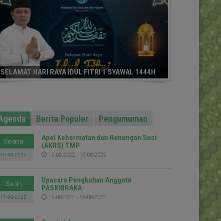
SELAMAT HARI RAYA IDUL FITRI 1 SYAWAL 1444H
Agenda
Berita Populer
Pengumuman
Apel Kehormatan dan Renungan Suci
Selasa
(AKRS) TMP
16-08-2022
16-08-2022 - 16-08-2022
Upacara Pengkuhan Anggota
Senin
PASKIBRAKA
15-08-2022
15-08-2022 - 15-08-2022