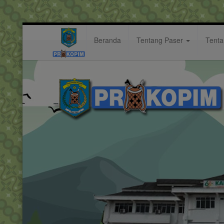
Beranda
Tentang Paser
Tent
segan
Hastag: