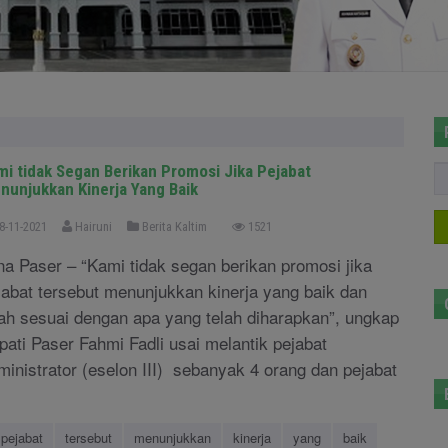
mi tidak Segan Berikan Promosi Jika Pejabat
nunjukkan Kinerja Yang Baik
8-11-2021
Hairuni
Berita Kaltim
1521
na Paser – “Kami tidak segan berikan promosi jika
jabat tersebut menunjukkan kinerja yang baik dan
lah sesuai dengan apa yang telah diharapkan”, ungkap
pati Paser Fahmi Fadli usai melantik pejabat
ministrator (eselon III) sebanyak 4 orang dan pejabat
pejabat
tersebut
menunjukkan
kinerja
yang
baik