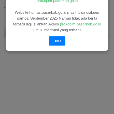
prokopim.paserkab.go.id
(0543) 21110
RSU Panglima Sebaya
Website humas.paserkab.go.id masih bisa diakses
(0543) 21118
sampai September 2025 Namun tidak ada berita
terbaru lagi, silahkan Akses
prokopim.paserkab.go.id
untuk informasi yang terbaru
Facebook Page
Twitter
Instagram
Tutup