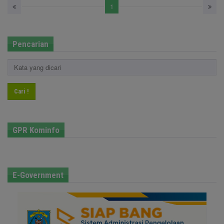
1
Pencarian
Cari !
GPR Kominfo
E-Government