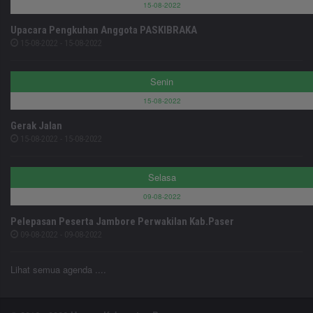
15-08-2022
Upacara Pengkuhan Anggota PASKIBRAKA
15-08-2022 - 15-08-2022
Senin
15-08-2022
Gerak Jalan
15-08-2022 - 15-08-2022
Selasa
09-08-2022
Pelepasan Peserta Jambore Perwakilan Kab.Paser
09-08-2022 - 09-08-2022
Lihat semua agenda ....