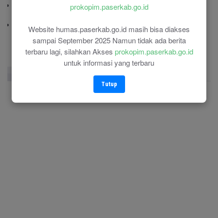
Polres Paser
prokopim.paserkab.go.id
(0543) 21110
RSU Panglima Sebaya
Website humas.paserkab.go.id masih bisa diakses
(0543) 21118
sampai September 2025 Namun tidak ada berita
terbaru lagi, silahkan Akses
prokopim.paserkab.go.id
untuk informasi yang terbaru
Facebook Page
Twitter
Instagram
Tutup