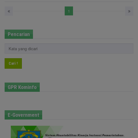
1
Pencarian
Cari !
GPR Kominfo
E-Government