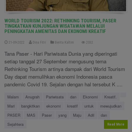
WORLD TOURISM 2022: RETHINKING TOURISM, PASER
TINGKATKAN KUNJUNGAN WISATAWAN MELALUI
PENINGKATAN AMENITAS DAN EKONOMI KREATIF
21-09-2022
Dina Fitri
Berita Kaltim
2032
Tana Paser - Hari Pariwisata Dunia yang diperingati
setiap tanggal 27 September mengusung tema
Rethinking Tourism artinya dampak dari World Tourism
Day dapat memulihkan ekonomi Indonesia pasca
pandemic Covid 19. Sejalan dengan hal tersebut K ....
Malam
Anugrah
Pariwisata
dan
Ekonomi
Kreatif.
Mari
bangkitkan
ekonomi
kreatif
untuk
mewujudkan
PASER
MAS
Paser
yang
Maju
Adil
dan
Sejahtera
Read More