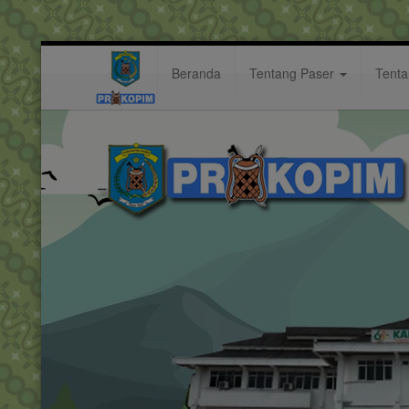
Beranda
Tentang Paser
Tent
i
Hastag: