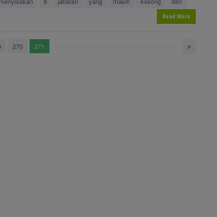
menyisakan
8
jabatan
yang
masih
kosong
dan
Read More
9
270
271