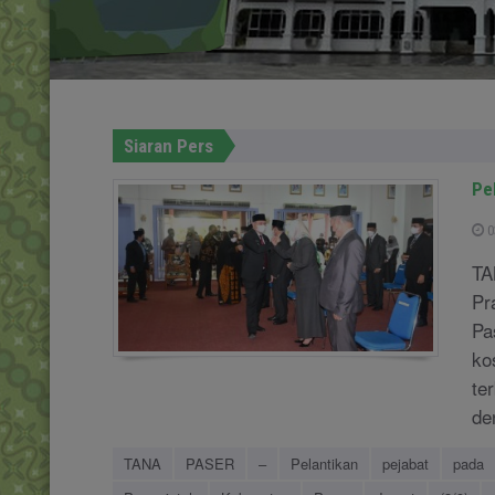
Siaran Pers
Pe
0
TA
Pr
Pa
ko
te
de
TANA
PASER
–
Pelantikan
pejabat
pada