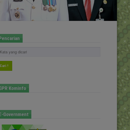
Pencarian
Cari !
GPR Kominfo
E-Government