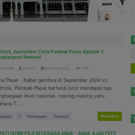
ttrick, September Ceria Pemkab Paser diganjar 3
nghargaan Nasional
6-09-2024
Dina Fitri
Berita Nasional
8104
na Paser - Kabar gembira di September 2024 ini.
ttrick, Pemkab Paser berturut-turut mendapat tiga
nghargaan level nasional, masing-masing yaitu
hana T ....
iganjar
3
Perhargaan
Nasional
Read More
PATI FAHMI PUJI KECERIAAN ANAK – ANAK, AJAK FOTO