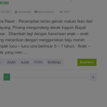
RENG
7-09-2022
Ika marsila
Berita Kaltim
1609
na Paser - Penampilan tarian gemar makan Ikan dari
yang Pinang mengundang decak kagum Bupati
ser. Ditambah lagi dengan keceriaan anak – anak
ng menarikan dengan menggunakan baju merah
mpak lucu – lucu usia berkisar 5 – 7 tahun. Anak –
ak yang men ....
–
ANAK
AJAK
FOTO
BARENG
Read More
1