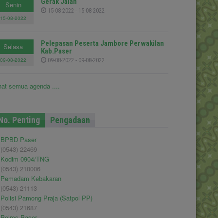
Gerak Jalan
Senin
15-08-2022 - 15-08-2022
15-08-2022
Pelepasan Peserta Jambore Perwakilan
Selasa
Kab.Paser
09-08-2022
09-08-2022 - 09-08-2022
hat semua agenda ....
No. Penting
Pengadaan
BPBD Paser
(0543) 22469
Kodim 0904/TNG
(0543) 210006
Pemadam Kebakaran
(0543) 21113
Polisi Pamong Praja (Satpol PP)
(0543) 21687
Polres Paser