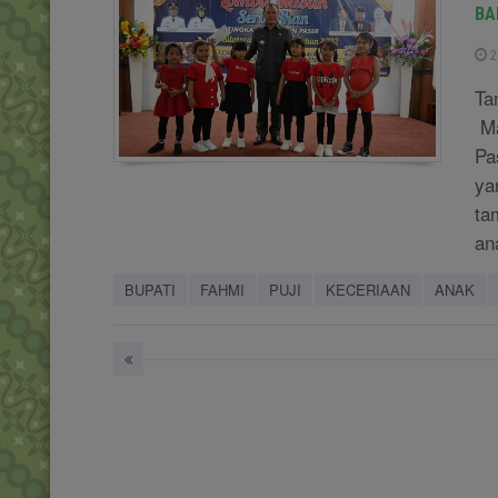
BA
2
Ta
Ma
Pa
ya
ta
an
BUPATI
FAHMI
PUJI
KECERIAAN
ANAK