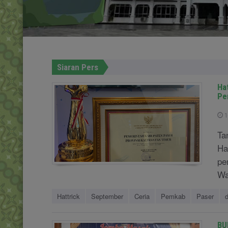
Siaran Pers
Ha
Pe
1
Ta
Ha
pe
Wa
Hattrick
September
Ceria
Pemkab
Paser
d
BU