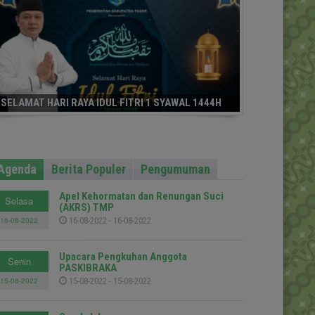
SELAMAT HARI RAYA IDUL FITRI 1 SYAWAL 1444H
Agenda
Berita Populer
Pengumuman
Apel Kehormatan dan Renungan Suci
Selasa
(AKRS) TMP
16-08-2022
16-08-2022 - 16-08-2022
Upacara Pengkuhan Anggota
Senin
PASKIBRAKA
15-08-2022
15-08-2022 - 15-08-2022