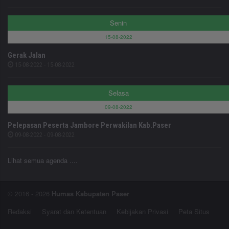
Senin
15-08-2022
Gerak Jalan
15-08-2022 - 15-08-2022
Selasa
09-08-2022
Pelepasan Peserta Jambore Perwakilan Kab.Paser
09-08-2022 - 09-08-2022
Lihat semua agenda ....
© 2016 - 2026
Humas Kabupaten Paser
Redaksi
Syarat dan Ketentuan
Kebijakan Privasi
Peta Situs