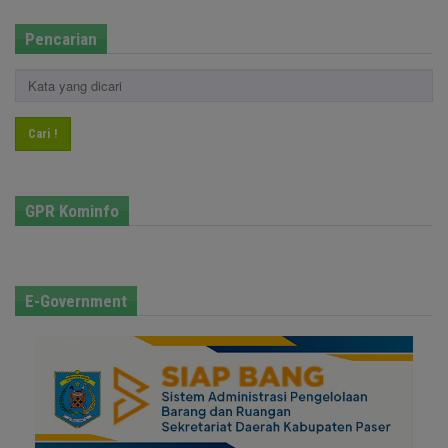
Pencarian
Cari !
GPR Kominfo
E-Government