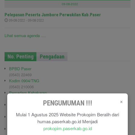
09-08-2022
Pelepasan Peserta Jambore Perwakilan Kab.Paser
09-08-2022 - 09-08-2022
Lihat semua agenda ....
No. Penting
Pengadaan
BPBD Paser
(0543) 22469
Kodim 0904/TNG
(0543) 210006
Pemadam Kebakaran
(0543) 21113
×
PENGUMUMAN !!!
Polisi Pamong Praja (Satpol PP)
(0543) 21687
Mulai 1 Agustus 2025 Website Prokopim Beralih dari
Polres Paser
humas.paserkab.go.id Menjadi
(0543) 21110
prokopim.paserkab.go.id
RSU Panglima Sebaya
(0543) 21118