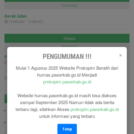
15-08-2022
Gerak Jalan
15-08-2022 - 15-08-2022
Selasa
09-08-2022
×
PENGUMUMAN !!!
Pelepasan Peserta Jambore Perwakilan Kab.Paser
09-08-2022 - 09-08-2022
Mulai 1 Agustus 2025 Website Prokopim Beralih dari
humas.paserkab.go.id Menjadi
Lihat semua agenda ....
prokopim.paserkab.go.id
Website humas.paserkab.go.id masih bisa diakses
No. Penting
Pengadaan
sampai September 2025 Namun tidak ada berita
terbaru lagi, silahkan Akses
prokopim.paserkab.go.id
BPBD Paser
untuk informasi yang terbaru
(0543) 22469
Kodim 0904/TNG
(0543) 210006
Tutup