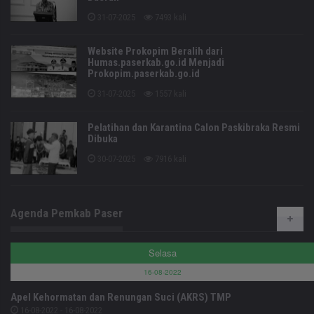
31-07-2025
7493 kali
Website Prokopim Beralih dari
Humas.paserkab.go.id Menjadi
Prokopim.paserkab.go.id
31-07-2025
1557 kali
Pelatihan dan Karantina Calon Paskibraka Resmi
Dibuka
30-07-2025
7916 kali
Agenda Pemkab Paser
Selasa
16-08-2022
Apel Kehormatan dan Renungan Suci (AKRS) TMP
16-08-2022 - 16-08-2022