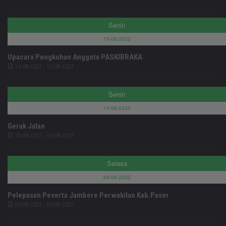
Senin
15-08-2022
Upacara Pengkuhan Anggota PASKIBRAKA
15-08-2022 - 15-08-2022
Senin
15-08-2022
Gerak Jalan
15-08-2022 - 15-08-2022
Selasa
09-08-2022
Pelepasan Peserta Jambore Perwakilan Kab.Paser
09-08-2022 - 09-08-2022