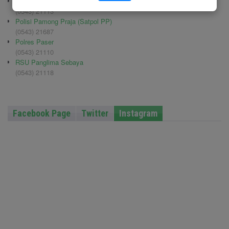
Pemadam Kebakaran
(0543) 21113
Polisi Pamong Praja (Satpol PP)
(0543) 21687
Polres Paser
(0543) 21110
RSU Panglima Sebaya
(0543) 21118
Facebook Page
Twitter
Instagram