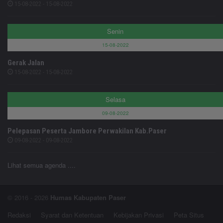
15-08-2022 - 15-08-2022
Senin
15-08-2022
Gerak Jalan
15-08-2022 - 15-08-2022
Selasa
09-08-2022
Pelepasan Peserta Jambore Perwakilan Kab.Paser
09-08-2022 - 09-08-2022
Lihat semua agenda ....
© 2016 - 2026
Humas Kabupaten Paser
Redaksi
Syarat dan Ketentuan
Kebijakan Privasi
Peta Situs