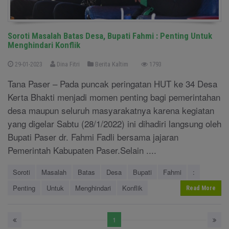
Soroti Masalah Batas Desa, Bupati Fahmi : Penting Untuk
Menghindari Konflik
29-01-2023
Dina Fitri
Berita Kaltim
1793
Tana Paser – Pada puncak peringatan HUT ke 34 Desa
Kerta Bhakti menjadi momen penting bagi pemerintahan
desa maupun seluruh masyarakatnya karena kegiatan
yang digelar Sabtu (28/1/2022) ini dihadiri langsung oleh
Bupati Paser dr. Fahmi Fadli bersama jajaran
Pemerintah Kabupaten Paser.Selain ....
Soroti
Masalah
Batas
Desa
Bupati
Fahmi
:
Penting
Untuk
Menghindari
Konflik
Read More
1