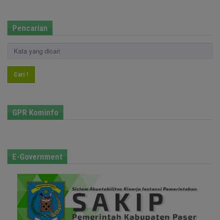
Pencarian
Cari !
GPR Kominfo
E-Government