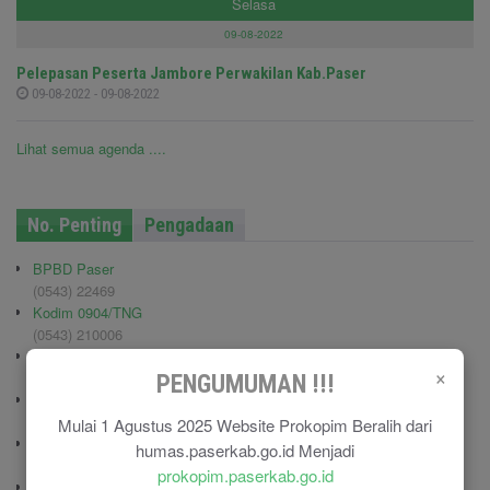
Selasa
09-08-2022
Pelepasan Peserta Jambore Perwakilan Kab.Paser
09-08-2022 - 09-08-2022
Lihat semua agenda ....
No. Penting
Pengadaan
BPBD Paser
(0543) 22469
Kodim 0904/TNG
(0543) 210006
Pemadam Kebakaran
×
(0543) 21113
PENGUMUMAN !!!
Polisi Pamong Praja (Satpol PP)
(0543) 21687
Mulai 1 Agustus 2025 Website Prokopim Beralih dari
Polres Paser
humas.paserkab.go.id Menjadi
(0543) 21110
prokopim.paserkab.go.id
RSU Panglima Sebaya