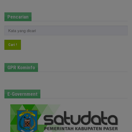
Pencarian
Cari !
GPR Kominfo
E-Government