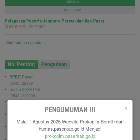
Selasa
09-08-2022
Pelepasan Peserta Jambore Perwakilan Kab.Paser
09-08-2022 - 09-08-2022
Lihat semua agenda ....
No. Penting
Pengadaan
BPBD Paser
(0543) 22469
Kodim 0904/TNG
(0543) 210006
Pemadam Kebakaran
×
(0543) 21113
PENGUMUMAN !!!
Polisi Pamong Praja (Satpol PP)
(0543) 21687
Mulai 1 Agustus 2025 Website Prokopim Beralih dari
Polres Paser
humas.paserkab.go.id Menjadi
(0543) 21110
prokopim.paserkab.go.id
RSU Panglima Sebaya