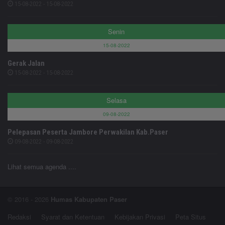
15-08-2022 - 15-08-2022
Senin
15-08-2022
Gerak Jalan
15-08-2022 - 15-08-2022
Selasa
09-08-2022
Pelepasan Peserta Jambore Perwakilan Kab.Paser
09-08-2022 - 09-08-2022
Lihat semua agenda ....
© 2016 - 2026
Humas Kabupaten Paser
Redaksi
Syarat dan Ketentuan
Kebijakan Privasi
Peta Situs