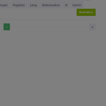
orupsi
Kegiatan
yang
dilaksanakan
di
kantor
Read More
1