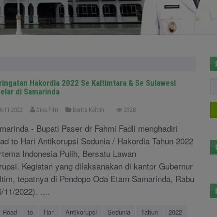
ringatan Hakordia 2022 Se Kaltimtara & Se Sulawesi
gelar di Samarinda
6-11-2022
Dina Fitri
Berita Kaltim
2328
marinda - Bupati Paser dr Fahmi Fadli menghadiri
ad to Hari Antikorupsi Sedunia / Hakordia Tahun 2022
rtema Indonesia Pulih, Bersatu Lawan
rupsi. Kegiatan yang dilaksanakan di kantor Gubernur
ltim, tepatnya di Pendopo Oda Etam Samarinda, Rabu
/11/2022). ....
Road
to
Hari
Antikorupsi
Sedunia
Tahun
2022