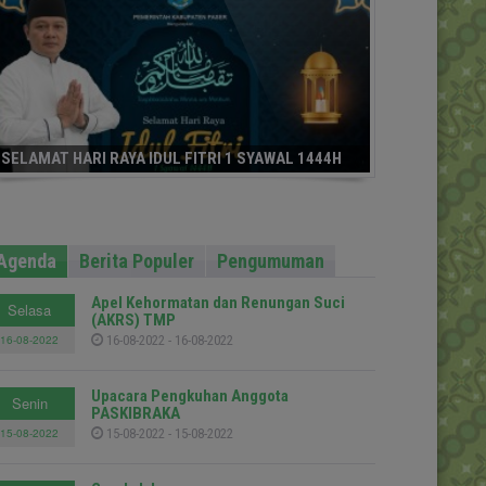
SELAMAT HARI RAYA IDUL FITRI 1 SYAWAL 1444H
Agenda
Berita Populer
Pengumuman
Apel Kehormatan dan Renungan Suci
Selasa
(AKRS) TMP
16-08-2022
16-08-2022 - 16-08-2022
Upacara Pengkuhan Anggota
Senin
PASKIBRAKA
15-08-2022
15-08-2022 - 15-08-2022