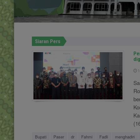
Siaran Pers
Pe
di
1
Sa
Ro
be
Ko
Ka
(16
Bupati
Paser
dr
Fahmi
Fadli
menghadiri