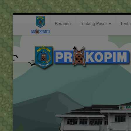
Beranda
Tentang Paser
Tent
pulih
Hastag: