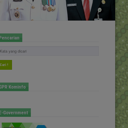
Pencarian
Cari !
GPR Kominfo
E-Government