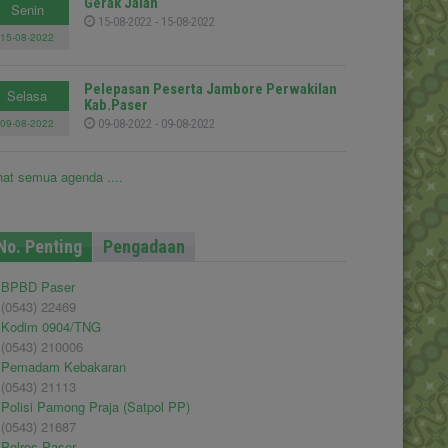
Gerak Jalan
Senin
15-08-2022 - 15-08-2022
15-08-2022
Pelepasan Peserta Jambore Perwakilan
Selasa
Kab.Paser
09-08-2022
09-08-2022 - 09-08-2022
hat semua agenda ....
No. Penting
Pengadaan
BPBD Paser
(0543) 22469
Kodim 0904/TNG
(0543) 210006
Pemadam Kebakaran
(0543) 21113
Polisi Pamong Praja (Satpol PP)
(0543) 21687
Polres Paser