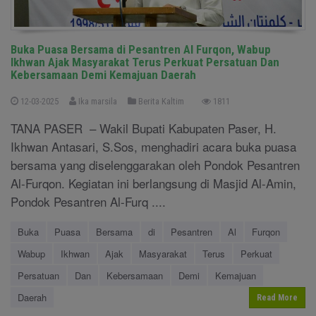
Buka Puasa Bersama di Pesantren Al Furqon, Wabup
Ikhwan Ajak Masyarakat Terus Perkuat Persatuan Dan
Kebersamaan Demi Kemajuan Daerah
12-03-2025
Ika marsila
Berita Kaltim
1811
TANA PASER – Wakil Bupati Kabupaten Paser, H.
Ikhwan Antasari, S.Sos, menghadiri acara buka puasa
bersama yang diselenggarakan oleh Pondok Pesantren
Al-Furqon. Kegiatan ini berlangsung di Masjid Al-Amin,
Pondok Pesantren Al-Furq ....
Buka
Puasa
Bersama
di
Pesantren
Al
Furqon
Wabup
Ikhwan
Ajak
Masyarakat
Terus
Perkuat
Persatuan
Dan
Kebersamaan
Demi
Kemajuan
Daerah
Read More