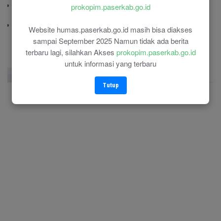
Polres Paser
prokopim.paserkab.go.id
(0543) 21110
RSU Panglima Sebaya
Website humas.paserkab.go.id masih bisa diakses
(0543) 21118
sampai September 2025 Namun tidak ada berita
terbaru lagi, silahkan Akses
prokopim.paserkab.go.id
untuk informasi yang terbaru
Facebook Page
Twitter
Instagram
Tutup