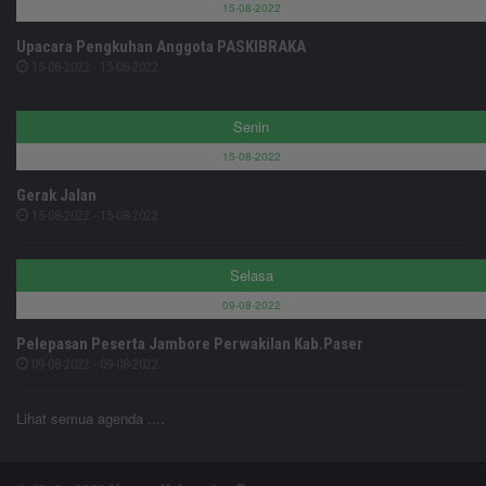
15-08-2022
Upacara Pengkuhan Anggota PASKIBRAKA
15-08-2022 - 15-08-2022
Senin
15-08-2022
Gerak Jalan
15-08-2022 - 15-08-2022
Selasa
09-08-2022
Pelepasan Peserta Jambore Perwakilan Kab.Paser
09-08-2022 - 09-08-2022
Lihat semua agenda ....