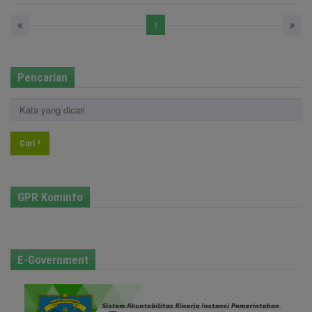
1
Pencarian
Cari !
GPR Kominfo
E-Government