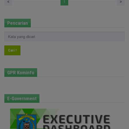
1
Pencarian
Cari !
GPR Kominfo
E-Government