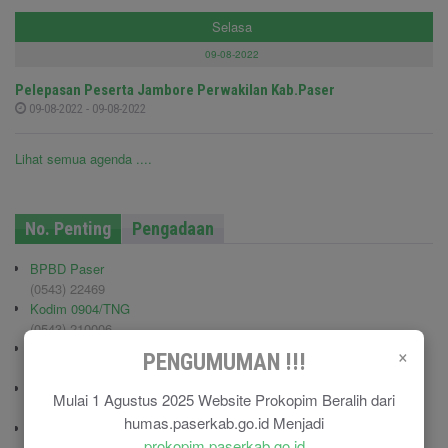
Selasa
09-08-2022
Pelepasan Peserta Jambore Perwakilan Kab.Paser
09-08-2022 - 09-08-2022
Lihat semua agenda ....
No. Penting
Pengadaan
BPBD Paser
(0543) 22469
Kodim 0904/TNG
(0543) 210006
Pemadam Kebakaran
×
PENGUMUMAN !!!
(0543) 21113
Polisi Pamong Praja (Satpol PP)
Mulai 1 Agustus 2025 Website Prokopim Beralih dari
(0543) 21687
humas.paserkab.go.id Menjadi
Polres Paser
prokopim.paserkab.go.id