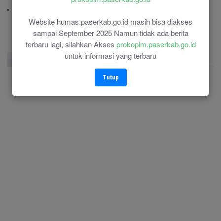
(0543) 21110
RSU Panglima Sebaya
(0543) 21118
Website humas.paserkab.go.id masih bisa diakses
sampai September 2025 Namun tidak ada berita
terbaru lagi, silahkan Akses
prokopim.paserkab.go.id
untuk informasi yang terbaru
Facebook Page
Twitter
Instagram
Tutup