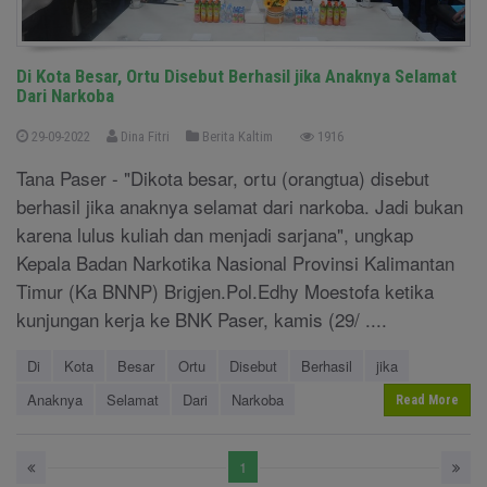
Di Kota Besar, Ortu Disebut Berhasil jika Anaknya Selamat
Dari Narkoba
29-09-2022
Dina Fitri
Berita Kaltim
1916
Tana Paser - "Dikota besar, ortu (orangtua) disebut
berhasil jika anaknya selamat dari narkoba. Jadi bukan
karena lulus kuliah dan menjadi sarjana", ungkap
Kepala Badan Narkotika Nasional Provinsi Kalimantan
Timur (Ka BNNP) Brigjen.Pol.Edhy Moestofa ketika
kunjungan kerja ke BNK Paser, kamis (29/ ....
Di
Kota
Besar
Ortu
Disebut
Berhasil
jika
Anaknya
Selamat
Dari
Narkoba
Read More
1