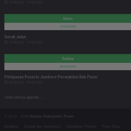
15-08-2022 - 15-08-2022
Senin
15-08-2022
Gerak Jalan
15-08-2022 - 15-08-2022
Selasa
09-08-2022
Pelepasan Peserta Jambore Perwakilan Kab.Paser
09-08-2022 - 09-08-2022
Lihat semua agenda ....
© 2016 - 2026
Humas Kabupaten Paser
Redaksi
Syarat dan Ketentuan
Kebijakan Privasi
Peta Situs