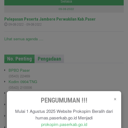
Selasa
09-08-2022
Pelepasan Peserta Jambore Perwakilan Kab.Paser
09-08-2022 - 09-08-2022
Lihat semua agenda ....
No. Penting
Pengadaan
BPBD Paser
(0543) 22469
Kodim 0904/TNG
(0543) 210006
Pemadam Kebakaran
×
(0543) 21113
PENGUMUMAN !!!
Polisi Pamong Praja (Satpol PP)
(0543) 21687
Mulai 1 Agustus 2025 Website Prokopim Beralih dari
Polres Paser
humas.paserkab.go.id Menjadi
(0543) 21110
prokopim.paserkab.go.id
RSU Panglima Sebaya