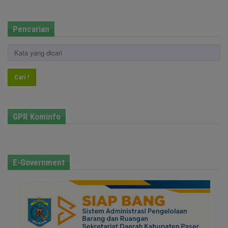
Pencarian
Cari !
GPR Kominfo
E-Government