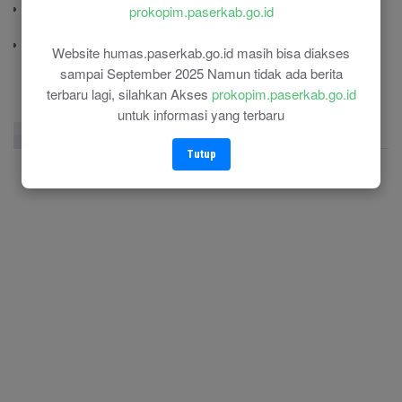
Polres Paser
prokopim.paserkab.go.id
(0543) 21110
RSU Panglima Sebaya
Website humas.paserkab.go.id masih bisa diakses
(0543) 21118
sampai September 2025 Namun tidak ada berita
terbaru lagi, silahkan Akses
prokopim.paserkab.go.id
untuk informasi yang terbaru
Facebook Page
Twitter
Instagram
Tutup