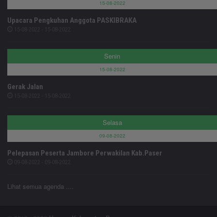
15-08-2022
Upacara Pengkuhan Anggota PASKIBRAKA
15-08-2022 - 15-08-2022
Senin
15-08-2022
Gerak Jalan
15-08-2022 - 15-08-2022
Selasa
09-08-2022
Pelepasan Peserta Jambore Perwakilan Kab.Paser
09-08-2022 - 09-08-2022
Lihat semua agenda ....