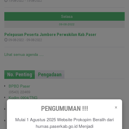
15-08-2022 - 15-08-2022
Selasa
09-08-2022
Pelepasan Peserta Jambore Perwakilan Kab.Paser
09-08-2022 - 09-08-2022
Lihat semua agenda ....
No. Penting
Pengadaan
BPBD Paser
(0543) 22469
Kodim 0904/TNG
(0543) 210006
×
PENGUMUMAN !!!
Pemadam Kebakaran
(0543) 21113
Mulai 1 Agustus 2025 Website Prokopim Beralih dari
Polisi Pamong Praja (Satpol PP)
humas.paserkab.go.id Menjadi
(0543) 21687