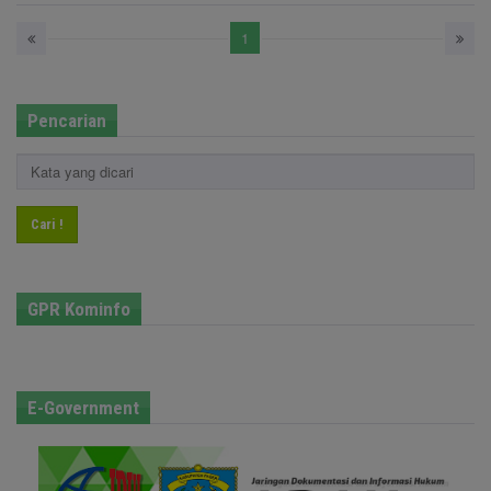
1
Pencarian
Cari !
GPR Kominfo
E-Government