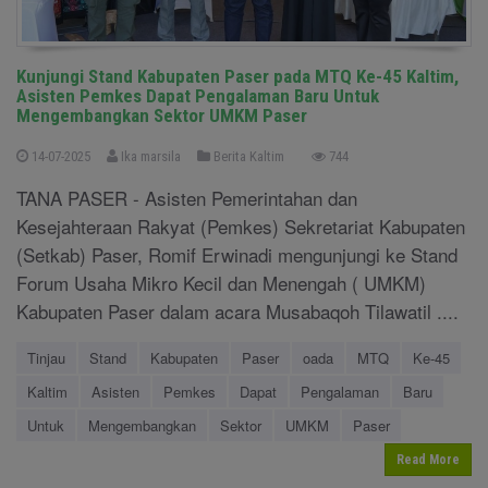
Kunjungi Stand Kabupaten Paser pada MTQ Ke-45 Kaltim,
Asisten Pemkes Dapat Pengalaman Baru Untuk
Mengembangkan Sektor UMKM Paser
14-07-2025
Ika marsila
Berita Kaltim
744
TANA PASER - Asisten Pemerintahan dan
Kesejahteraan Rakyat (Pemkes) Sekretariat Kabupaten
(Setkab) Paser, Romif Erwinadi mengunjungi ke Stand
Forum Usaha Mikro Kecil dan Menengah ( UMKM)
Kabupaten Paser dalam acara Musabaqoh Tilawatil ....
Tinjau
Stand
Kabupaten
Paser
oada
MTQ
Ke-45
Kaltim
Asisten
Pemkes
Dapat
Pengalaman
Baru
Untuk
Mengembangkan
Sektor
UMKM
Paser
Read More