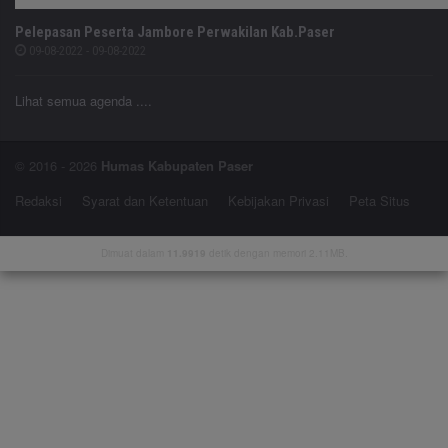
Pelepasan Peserta Jambore Perwakilan Kab.Paser
09-08-2022 - 09-08-2022
Lihat semua agenda ....
© 2016 - 2026
Humas Kabupaten Paser
Redaksi
Syarat dan Ketentuan
Kebijakan Privasi
Peta Situs
Dimuat dalam
11.9919
detik dengan memori 2.11MB.