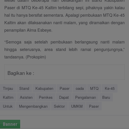
Paser di MTQ Ke-45 Kaltim terbilang sepi, pihaknya yakin kalau
hal itu hanya bersifat sementara. Apalagi pembukaan MTQ Ke-45
Kaltim akan dilaksanakan nanti malam, yang diramaikan dengan
penampilan Alma Esbeye.
“Semoga saja setelah pembukaan berlangsung nanti malam
hingga seterusnya, area stand lebih ramai pengunjungnya,”
tandasnya. (Prokopim)
Bagikan ke :
Tinjau
Stand
Kabupaten
Paser
oada
MTQ
Ke-45
Kaltim
Asisten
Pemkes
Dapat
Pengalaman
Baru
Untuk
Mengembangkan
Sektor
UMKM
Paser
Banner