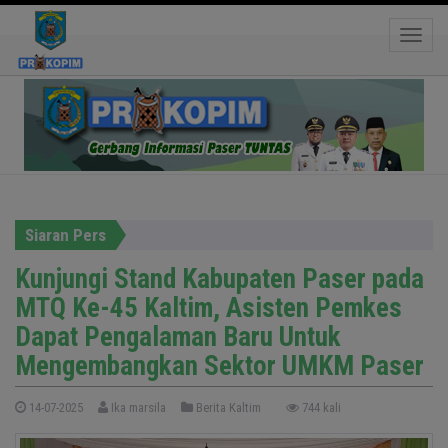
45 Kaltim, Asisten Pemkes Dapat Pengalaman
Baru Untuk Mengembangkan Sektor UMKM
Toggle
Paser
Siaran Pers
Kunjungi Stand Kabupaten Paser pada
MTQ Ke-45 Kaltim, Asisten Pemkes
Dapat Pengalaman Baru Untuk
Mengembangkan Sektor UMKM Paser
14-07-2025
Ika marsila
Berita Kaltim
744 kali