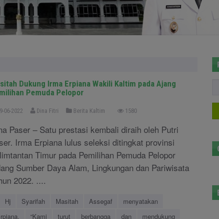
sitah Dukung Irma Erpiana Wakili Kaltim pada Ajang
milihan Pemuda Pelopor
9-06-2022
Dina Fitri
Berita Kaltim
1580
na Paser – Satu prestasi kembali diraih oleh Putri
ser. Irma Erpiana lulus seleksi ditingkat provinsi
limtantan Timur pada Pemilihan Pemuda Pelopor
dang Sumber Daya Alam, Lingkungan dan Pariwisata
hun 2022. ....
Hj
Syarifah
Masitah
Assegaf
menyatakan
rpiana.
“Kami
turut
berbangga
dan
mendukung