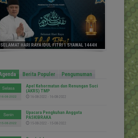
SELAMAT HARI RAYA IDUL FITRI 1 SYAWAL 1444H
Agenda
Berita Populer
Pengumuman
Apel Kehormatan dan Renungan Suci
Selasa
(AKRS) TMP
16-08-2022
16-08-2022 - 16-08-2022
Upacara Pengkuhan Anggota
Senin
PASKIBRAKA
15-08-2022
15-08-2022 - 15-08-2022