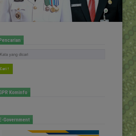
Pencarian
Cari !
GPR Kominfo
E-Government