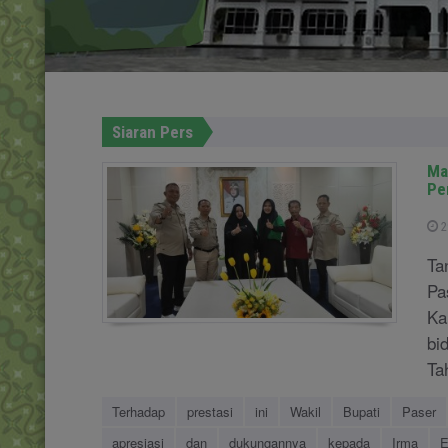
Siaran Pers
Ma
Pe
2
Ta
Pa
Ka
bi
Ta
Terhadap
prestasi
ini
Wakil
Bupati
Paser
apresiasi
dan
dukungannya
kepada
Irma
E