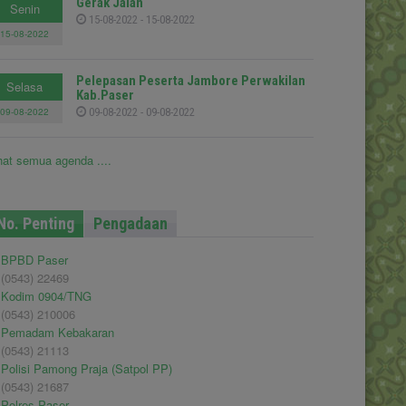
Gerak Jalan
Senin
15-08-2022 - 15-08-2022
15-08-2022
Pelepasan Peserta Jambore Perwakilan
Selasa
Kab.Paser
09-08-2022
09-08-2022 - 09-08-2022
hat semua agenda ....
No. Penting
Pengadaan
BPBD Paser
(0543) 22469
Kodim 0904/TNG
(0543) 210006
Pemadam Kebakaran
(0543) 21113
Polisi Pamong Praja (Satpol PP)
(0543) 21687
Polres Paser