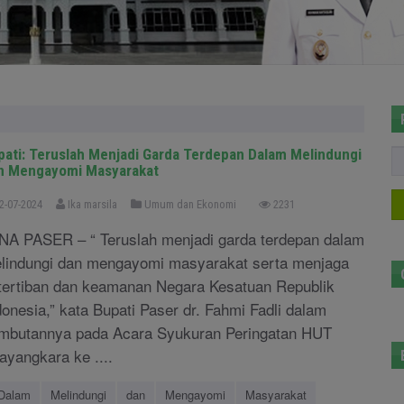
pati: Teruslah Menjadi Garda Terdepan Dalam Melindungi
n Mengayomi Masyarakat
2-07-2024
Ika marsila
Umum dan Ekonomi
2231
NA PASER – “ Teruslah menjadi garda terdepan dalam
lindungi dan mengayomi masyarakat serta menjaga
tertiban dan keamanan Negara Kesatuan Republik
donesia,” kata Bupati Paser dr. Fahmi Fadli dalam
mbutannya pada Acara Syukuran Peringatan HUT
ayangkara ke ....
Dalam
Melindungi
dan
Mengayomi
Masyarakat