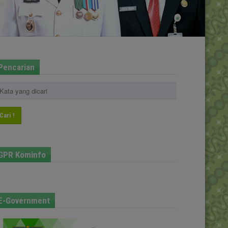
Pencarian
Cari !
GPR Kominfo
E-Government