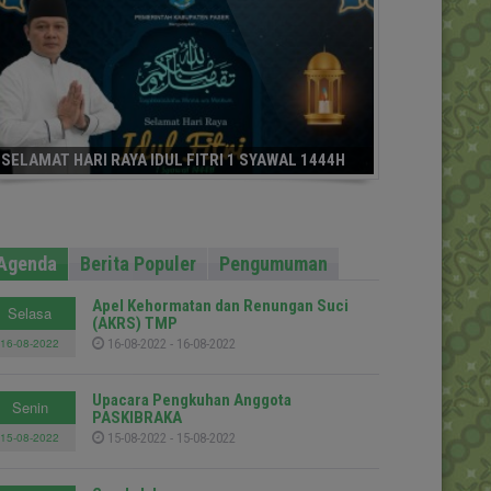
SELAMAT HARI RAYA IDUL FITRI 1 SYAWAL 1444H
Agenda
Berita Populer
Pengumuman
Apel Kehormatan dan Renungan Suci
Selasa
(AKRS) TMP
16-08-2022
16-08-2022 - 16-08-2022
Upacara Pengkuhan Anggota
Senin
PASKIBRAKA
15-08-2022
15-08-2022 - 15-08-2022