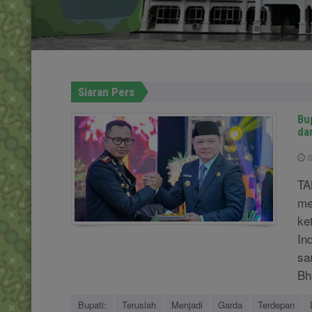
Siaran Pers
Bu
da
0
TA
me
ke
In
sa
Bh
Bupati:
Teruslah
Menjadi
Garda
Terdepan