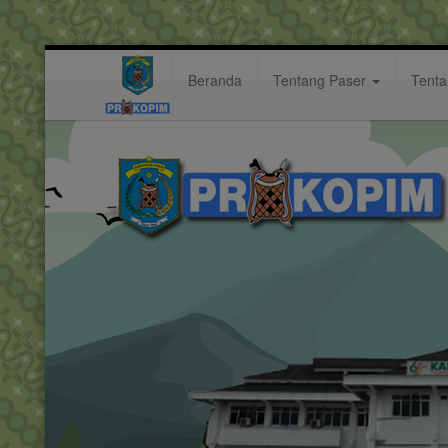
Beranda
Tentang Paser
Tent
mengayomi
Hastag: