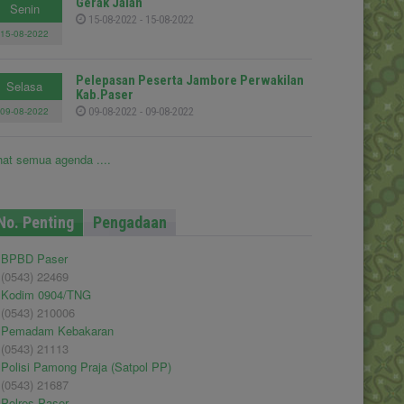
Gerak Jalan
Senin
15-08-2022 - 15-08-2022
15-08-2022
Pelepasan Peserta Jambore Perwakilan
Selasa
Kab.Paser
09-08-2022
09-08-2022 - 09-08-2022
hat semua agenda ....
No. Penting
Pengadaan
BPBD Paser
(0543) 22469
Kodim 0904/TNG
(0543) 210006
Pemadam Kebakaran
(0543) 21113
Polisi Pamong Praja (Satpol PP)
(0543) 21687
Polres Paser