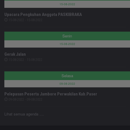
15-08-2022
Upacara Pengkuhan Anggota PASKIBRAKA
15-08-2022 - 15-08-2022
Senin
15-08-2022
Gerak Jalan
15-08-2022 - 15-08-2022
Selasa
09-08-2022
Pelepasan Peserta Jambore Perwakilan Kab.Paser
09-08-2022 - 09-08-2022
Lihat semua agenda ....