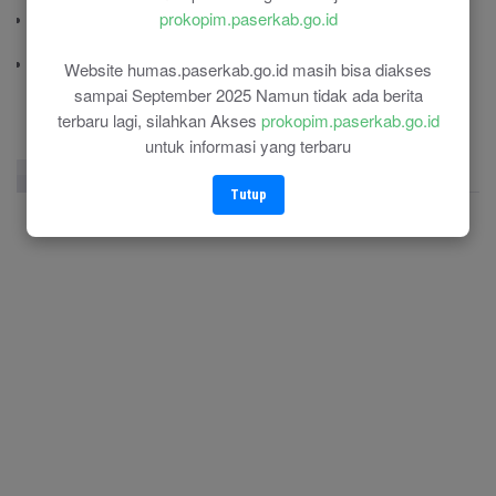
prokopim.paserkab.go.id
Polres Paser
(0543) 21110
RSU Panglima Sebaya
Website humas.paserkab.go.id masih bisa diakses
(0543) 21118
sampai September 2025 Namun tidak ada berita
terbaru lagi, silahkan Akses
prokopim.paserkab.go.id
untuk informasi yang terbaru
Facebook Page
Twitter
Instagram
Tutup