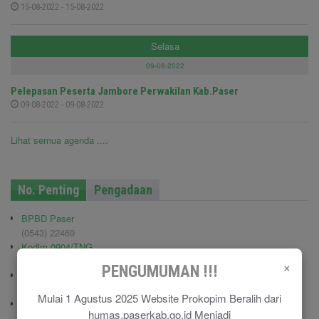
15-08-2022 - 15-08-2022
Selasa
09-08-2022
Pelepasan Peserta Jambore Perwakilan Kab.Paser
09-08-2022 - 09-08-2022
Lihat semua agenda ....
No. Penting
Pengadaan
BPBD Paser
(0543) 22469
Kodim 0904/TNG
(0543) 210006
×
PENGUMUMAN !!!
Pemadam Kebakaran
(0543) 21113
Mulai 1 Agustus 2025 Website Prokopim Beralih dari
Polisi Pamong Praja (Satpol PP)
humas.paserkab.go.id Menjadi
(0543) 21687