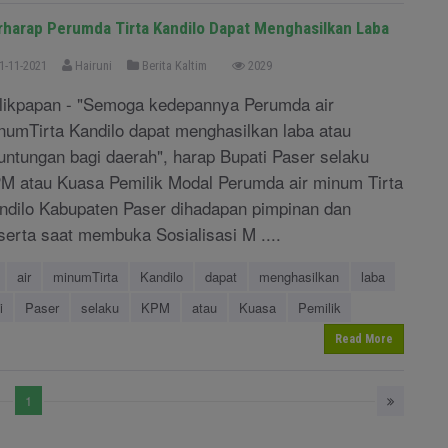
rharap Perumda Tirta Kandilo Dapat Menghasilkan Laba
1-11-2021
Hairuni
Berita Kaltim
2029
likpapan - "Semoga kedepannya Perumda air
numTirta Kandilo dapat menghasilkan laba atau
untungan bagi daerah", harap Bupati Paser selaku
M atau Kuasa Pemilik Modal Perumda air minum Tirta
ndilo Kabupaten Paser dihadapan pimpinan dan
serta saat membuka Sosialisasi M ....
air
minumTirta
Kandilo
dapat
menghasilkan
laba
i
Paser
selaku
KPM
atau
Kuasa
Pemilik
Read More
1