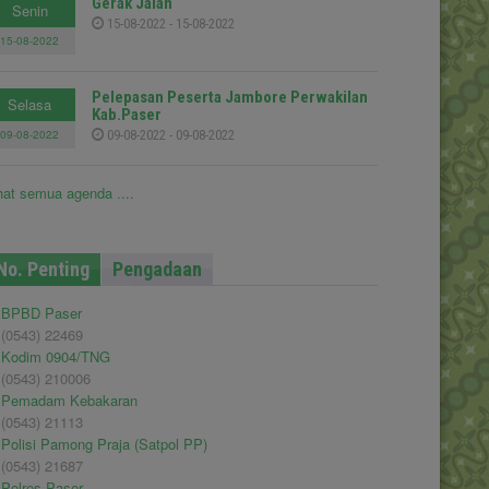
Gerak Jalan
Senin
15-08-2022 - 15-08-2022
15-08-2022
Pelepasan Peserta Jambore Perwakilan
Selasa
Kab.Paser
09-08-2022
09-08-2022 - 09-08-2022
hat semua agenda ....
No. Penting
Pengadaan
BPBD Paser
(0543) 22469
Kodim 0904/TNG
(0543) 210006
Pemadam Kebakaran
(0543) 21113
Polisi Pamong Praja (Satpol PP)
(0543) 21687
Polres Paser