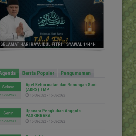
SELAMAT HARI RAYA IDUL FITRI 1 SYAWAL 1444H
Agenda
Berita Populer
Pengumuman
Apel Kehormatan dan Renungan Suci
Selasa
(AKRS) TMP
16-08-2022
16-08-2022 - 16-08-2022
Upacara Pengkuhan Anggota
Senin
PASKIBRAKA
15-08-2022
15-08-2022 - 15-08-2022