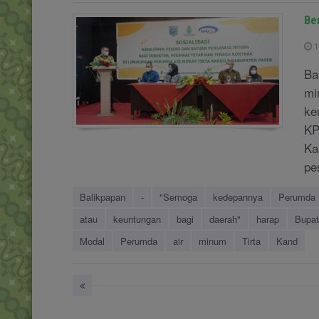
Be
1
Ba
mi
ke
KP
Ka
pe
Balikpapan
-
"Semoga
kedepannya
Perumda
atau
keuntungan
bagi
daerah"
harap
Bupat
Modal
Perumda
air
minum
Tirta
Kand