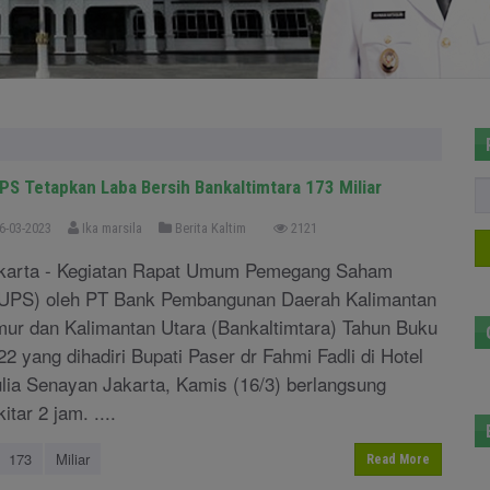
PS Tetapkan Laba Bersih Bankaltimtara 173 Miliar
6-03-2023
Ika marsila
Berita Kaltim
2121
karta - Kegiatan Rapat Umum Pemegang Saham
UPS) oleh PT Bank Pembangunan Daerah Kalimantan
mur dan Kalimantan Utara (Bankaltimtara) Tahun Buku
22 yang dihadiri Bupati Paser dr Fahmi Fadli di Hotel
lia Senayan Jakarta, Kamis (16/3) berlangsung
itar 2 jam. ....
173
Miliar
Read More