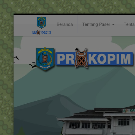
Beranda
Tentang Paser
Tent
laba
Hastag: