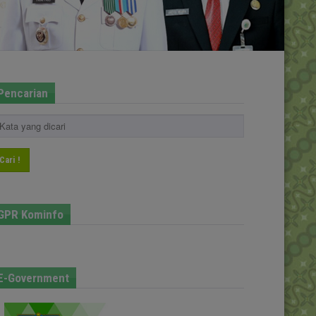
Pencarian
Cari !
GPR Kominfo
E-Government