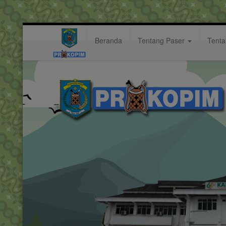
Beranda
Tentang Paser
Tent
ketauladanan
Hastag: