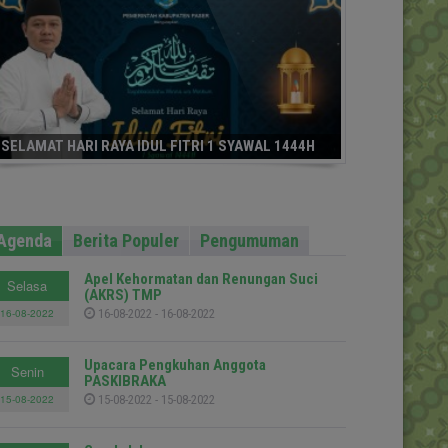
SELAMAT HARI RAYA IDUL FITRI 1 SYAWAL 1444H
Agenda
Berita Populer
Pengumuman
Apel Kehormatan dan Renungan Suci
Selasa
(AKRS) TMP
16-08-2022
16-08-2022 - 16-08-2022
Upacara Pengkuhan Anggota
Senin
PASKIBRAKA
15-08-2022
15-08-2022 - 15-08-2022