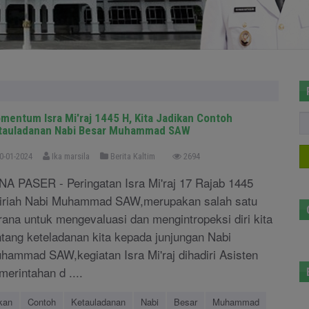
mentum Isra Mi'raj 1445 H, Kita Jadikan Contoh
tauladanan Nabi Besar Muhammad SAW
0-01-2024
Ika marsila
Berita Kaltim
2694
NA PASER - Peringatan Isra Mi'raj 17 Rajab 1445
jiriah Nabi Muhammad SAW,merupakan salah satu
rana untuk mengevaluasi dan mengintropeksi diri kita
ntang keteladanan kita kepada junjungan Nabi
hammad SAW,kegiatan Isra Mi'raj dihadiri Asisten
merintahan d ....
kan
Contoh
Ketauladanan
Nabi
Besar
Muhammad