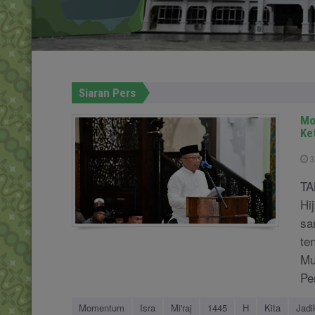
Siaran Pers
Mo
Ke
3
TA
Hi
sa
te
Mu
Pe
Momentum
Isra
Mi'raj
1445
H
Kita
Jadi