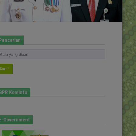
Pencarian
Cari !
GPR Kominfo
E-Government