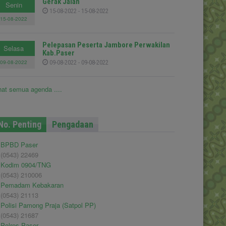
Gerak Jalan
Senin
15-08-2022 - 15-08-2022
15-08-2022
Pelepasan Peserta Jambore Perwakilan
Selasa
Kab.Paser
09-08-2022
09-08-2022 - 09-08-2022
hat semua agenda ....
No. Penting
Pengadaan
BPBD Paser
(0543) 22469
Kodim 0904/TNG
(0543) 210006
Pemadam Kebakaran
(0543) 21113
Polisi Pamong Praja (Satpol PP)
(0543) 21687
Polres Paser