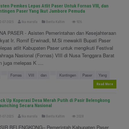
isten Pemkes Lepas Atlit Paser Untuk Fornas VIII, dan
ntingen Paser Yang Ikut Jambore Pemuda
2-07-2025
Ika marsila
Berita Kaltim
926
NA PASER - Asisten Pemerintahan dan Kesejahteraan
kyat Ir. Romif Erwinadi, M.Si mewakili Bupati Paser
lepas atlit Kabupaten Paser untuk mengikuti Festival
ahraga Nasional (Fornas) VIII di Nusa Tenggara Barat
n juga melepas K ....
Fornas
VIII
dan
Kontingen
Paser
Yang
Read More
ck Up Koperasi Desa Merah Putih di Pasir Belengkong
launching Secara Nasional
1-07-2025
Ika marsila
Berita Kaltim
2028
SIR BELENGKONG– Pemerintah Kabupaten Paser