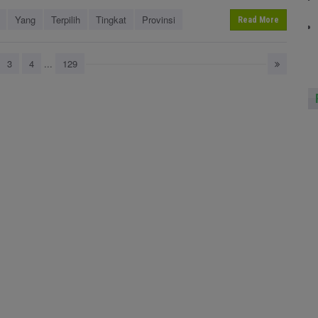
Yang
Terpilih
Tingkat
Provinsi
Read More
3
4
...
129