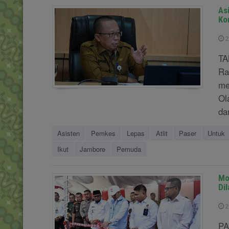
As
Ko
2
TA
Ra
me
Ol
da
Asisten
Pemkes
Lepas
Atlit
Paser
Untuk
Ikut
Jambore
Pemuda
Mo
Di
2
PA