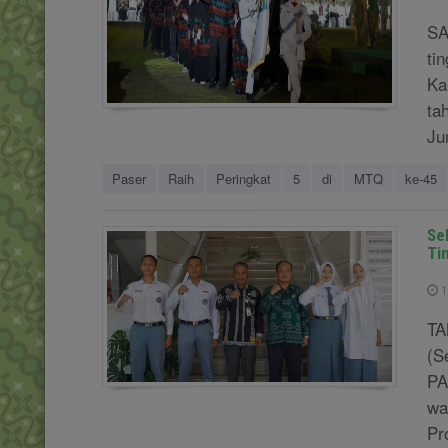
SA
ti
Ka
ta
Ju
Paser
Raih
Peringkat
5
di
MTQ
ke-45
Se
Ti
1
TA
(S
PA
wa
Pr