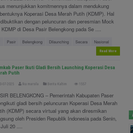
rus menunjukkan komitmennya dalam mendukung
rbentuknya Koperasi Desa Merah Putih (KDMP). Hal
i dibuktikan dengan peluncuran dan peresmian Mock
 KDMP di Desa Pasir Belengkong pada Se ....
i
Pasir
Belengkong
Dilaunching
Secara
Nasional
Read More
mkab Paser Ikuti Gladi Bersih Launching Koperasi Desa
rah Putih
0-07-2025
Ika marsila
Berita Kaltim
1557
SIR BELENGKONG – Pemerintah Kabupaten Paser
ngikuti gladi bersih peluncuran Koperasi Desa Merah
tih (KDMP) secara virtual yang akan diresmikan
ngsung oleh Presiden Republik Indonesia pada Senin,
Juli 20 ....