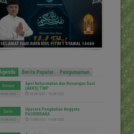
SELAMAT HARI RAYA IDUL FITRI 1 SYAWAL 1444H
Agenda
Berita Populer
Pengumuman
Apel Kehormatan dan Renungan Suci
Selasa
(AKRS) TMP
16-08-2022
16-08-2022 - 16-08-2022
Upacara Pengkuhan Anggota
Senin
PASKIBRAKA
15-08-2022
15-08-2022 - 15-08-2022