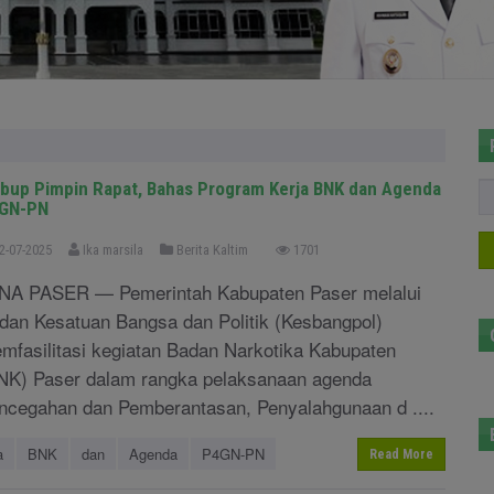
bup Pimpin Rapat, Bahas Program Kerja BNK dan Agenda
GN-PN
2-07-2025
Ika marsila
Berita Kaltim
1701
NA PASER — Pemerintah Kabupaten Paser melalui
dan Kesatuan Bangsa dan Politik (Kesbangpol)
mfasilitasi kegiatan Badan Narkotika Kabupaten
NK) Paser dalam rangka pelaksanaan agenda
ncegahan dan Pemberantasan, Penyalahgunaan d ....
a
BNK
dan
Agenda
P4GN-PN
Read More