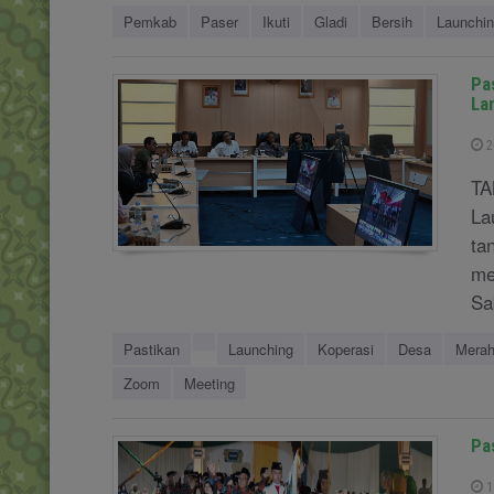
Pemkab
Paser
Ikuti
Gladi
Bersih
Launchi
Pa
La
2
TA
La
ta
me
Sab
Pastikan
Launching
Koperasi
Desa
Mera
Zoom
Meeting
Pa
1