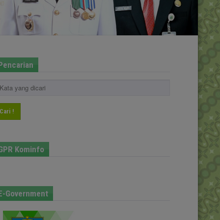
Pencarian
Cari !
GPR Kominfo
E-Government