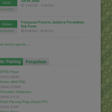
Gerak Jalan
Senin
15-08-2022 - 15-08-2022
15-08-2022
Pelepasan Peserta Jambore Perwakilan
Selasa
Kab.Paser
09-08-2022
09-08-2022 - 09-08-2022
hat semua agenda ....
No. Penting
Pengadaan
BPBD Paser
(0543) 22469
Kodim 0904/TNG
(0543) 210006
Pemadam Kebakaran
(0543) 21113
Polisi Pamong Praja (Satpol PP)
(0543) 21687
Polres Paser