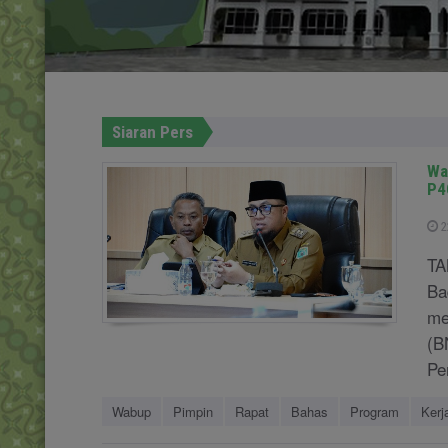
Siaran Pers
Wa
P4
2
TA
Ba
me
(B
Pe
Wabup
Pimpin
Rapat
Bahas
Program
Kerj