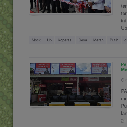
te
te
in
Up
Mock
Up
Koperasi
Desa
Merah
Putih
d
Pe
Me
2
PA
me
Pu
la
21 