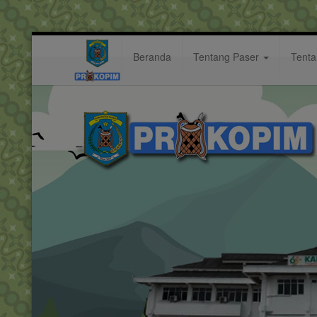
Beranda
Tentang Paser
Tent
in
Hastag: