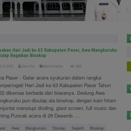
yakan Hari Jadi ke 63 Kabupaten Paser, Awa Mangkuruku
sulap Bagaikan Bioskop
9-12-2022
Dina Fitri
Berita Kaltim
1802
na Paser - Gelar acara syukuran dalam rangka
mperingati Hari Jadi ke 63 Kabupaten Paser Tahun
22 dikemas berbeda dari biasanya. Gedung Awa
ngkuruku pun disulap ala bioskop, dengan kain hitam
njuntai menutupi dinding, giant screen, full music dan
ghting.Puncak acara di 29 Desemb ....
ser
Awa
Mangkuruku
Disulap
Seperti
Bioskop