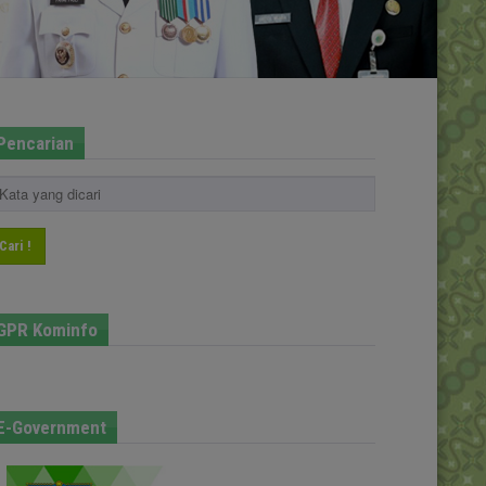
Pencarian
Cari !
GPR Kominfo
E-Government