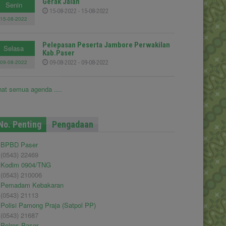
Gerak Jalan
Senin
15-08-2022 - 15-08-2022
15-08-2022
Pelepasan Peserta Jambore Perwakilan
Selasa
Kab.Paser
09-08-2022
09-08-2022 - 09-08-2022
hat semua agenda ....
No. Penting
Pengadaan
BPBD Paser
(0543) 22469
Kodim 0904/TNG
(0543) 210006
Pemadam Kebakaran
(0543) 21113
Polisi Pamong Praja (Satpol PP)
(0543) 21687
Polres Paser