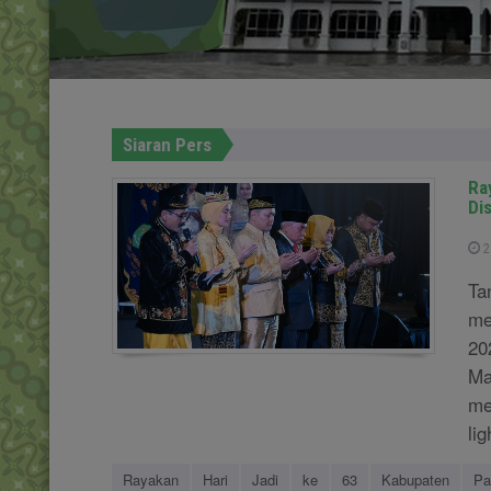
Siaran Pers
Ra
Di
2
Ta
me
20
Ma
me
li
Rayakan
Hari
Jadi
ke
63
Kabupaten
Pa