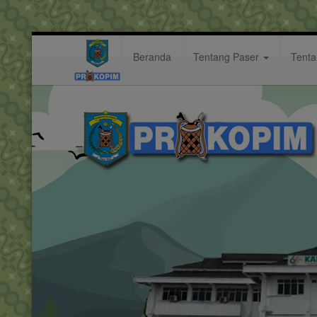
Beranda
Tentang Paser
Tent
disulap
Hastag: