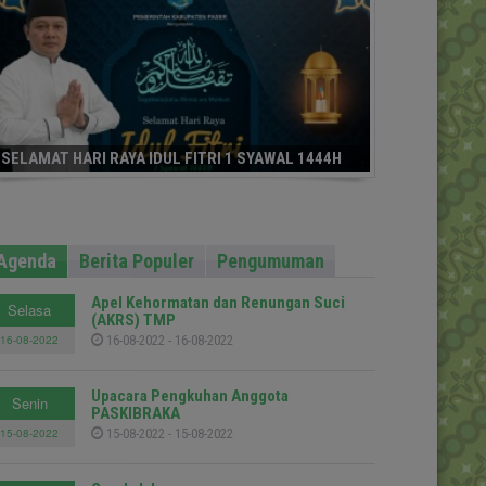
SELAMAT HARI RAYA IDUL FITRI 1 SYAWAL 1444H
Agenda
Berita Populer
Pengumuman
Apel Kehormatan dan Renungan Suci
Selasa
(AKRS) TMP
16-08-2022
16-08-2022 - 16-08-2022
Upacara Pengkuhan Anggota
Senin
PASKIBRAKA
15-08-2022
15-08-2022 - 15-08-2022