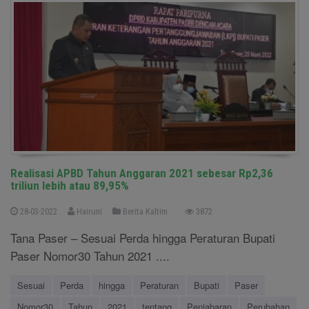
Realisasi APBD Tahun Anggaran 2021 sebesar Rp2,36
triliun lebih atau 89,95%
28-03-2022
Hairuni
Berita Kaltim
3872
Tana Paser – Sesuai Perda hingga Peraturan Bupati
Paser Nomor30 Tahun 2021 ....
Sesuai
Perda
hingga
Peraturan
Bupati
Paser
Nomor30
Tahun
2021
tentang
Penjabaran
Perubahan