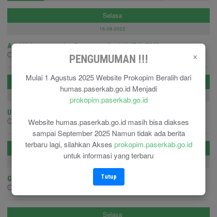
Selasa
16-08-2022
Apel Kehormatan dan Renungan Suci (AKRS) TMP
×
16-08-2022 - 16-08-2022
PENGUMUMAN !!!
Mulai 1 Agustus 2025 Website Prokopim Beralih dari
Senin
humas.paserkab.go.id Menjadi
15-08-2022
prokopim.paserkab.go.id
Upacara Pengkuhan Anggota PASKIBRAKA
Website humas.paserkab.go.id masih bisa diakses
15-08-2022 - 15-08-2022
sampai September 2025 Namun tidak ada berita
terbaru lagi, silahkan Akses
prokopim.paserkab.go.id
Senin
untuk informasi yang terbaru
15-08-2022
Tutup
Gerak Jalan
15-08-2022 - 15-08-2022
Selasa