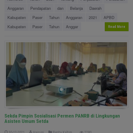
Anggaran
Pendapatan
dan
Belanja
Daerah
Kabupaten
Paser
Tahun
Anggaran
2021
APBD
Kabupaten
Paser
Tahun
Anggar
Read More
Sekda Pimpin Sosialisasi Permen PANRB di Lingkungan
Asisten Umum Setda
30-12-2021
Hairuni
Berita Kaltim
2280