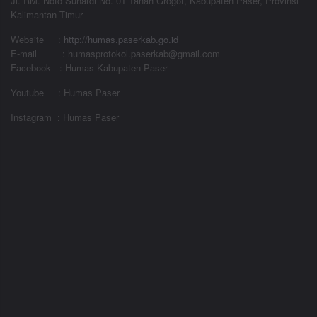
Jl. RM. Noto Sunardi No. 01 Tanah Grogot, Kabupaten Paser, Provinsi
Kalimantan Timur
Website
:
http://humas.paserkab.go.id
E-mail : humasprotokol.paserkab@gmail.com
Facebook : Humas Kabupaten Paser
Youtube : Humas Paser
Instagram : Humas Paser