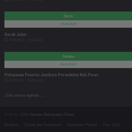
Senin
15-08-2022
Gerak Jalan
15-08-2022 - 15-08-2022
Selasa
09-08-2022
Pelepasan Peserta Jambore Perwakilan Kab.Paser
09-08-2022 - 09-08-2022
Lihat semua agenda ....
© 2016 - 2026
Humas Kabupaten Paser
Redaksi
Syarat dan Ketentuan
Kebijakan Privasi
Peta Situs