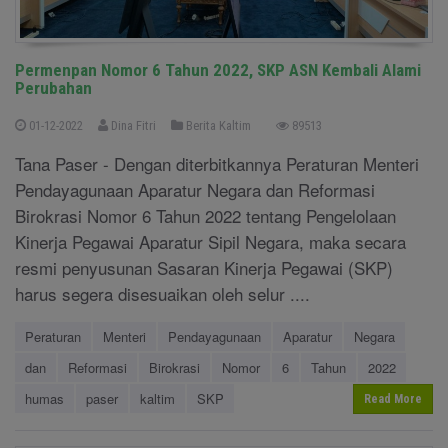
Permenpan Nomor 6 Tahun 2022, SKP ASN Kembali Alami
Perubahan
01-12-2022
Dina Fitri
Berita Kaltim
89513
Tana Paser - Dengan diterbitkannya Peraturan Menteri
Pendayagunaan Aparatur Negara dan Reformasi
Birokrasi Nomor 6 Tahun 2022 tentang Pengelolaan
Kinerja Pegawai Aparatur Sipil Negara, maka secara
resmi penyusunan Sasaran Kinerja Pegawai (SKP)
harus segera disesuaikan oleh selur ....
Peraturan
Menteri
Pendayagunaan
Aparatur
Negara
dan
Reformasi
Birokrasi
Nomor
6
Tahun
2022
humas
paser
kaltim
SKP
Read More