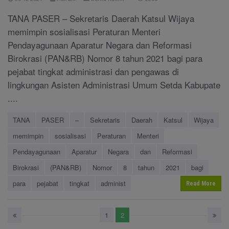
TANA PASER – Sekretaris Daerah Katsul Wijaya
memimpin sosialisasi Peraturan Menteri
Pendayagunaan Aparatur Negara dan Reformasi
Birokrasi (PAN&RB) Nomor 8 tahun 2021 bagi para
pejabat tingkat administrasi dan pengawas di
lingkungan Asisten Administrasi Umum Setda Kabupate
....
TANA
PASER
–
Sekretaris
Daerah
Katsul
Wijaya
memimpin
sosialisasi
Peraturan
Menteri
Pendayagunaan
Aparatur
Negara
dan
Reformasi
Birokrasi
(PAN&RB)
Nomor
8
tahun
2021
bagi
para
pejabat
tingkat
administ
Read More
1
2