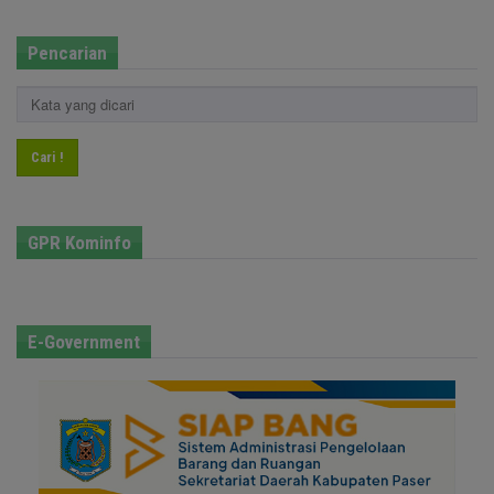
Pencarian
Cari !
GPR Kominfo
E-Government