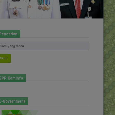
Pencarian
Cari !
GPR Kominfo
E-Government