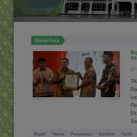
Siaran Pers
Bu
Si
1
TA
Ra
In
Pe
Ek
Sa
Bupati
Terima
Penyerahan
Sertifikat
Tanah