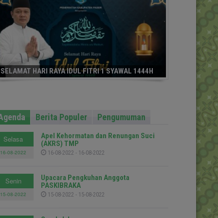
SELAMAT HARI RAYA IDUL FITRI 1 SYAWAL 1444H
Agenda
Berita Populer
Pengumuman
Apel Kehormatan dan Renungan Suci
Selasa
(AKRS) TMP
16-08-2022
16-08-2022 - 16-08-2022
Upacara Pengkuhan Anggota
Senin
PASKIBRAKA
15-08-2022
15-08-2022 - 15-08-2022