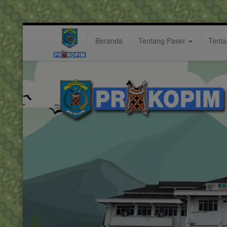
Beranda
Tentang Paser
Tent
abadi
Hastag: