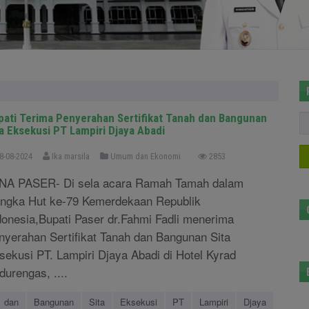
pati Terima Penyerahan Sertifikat Tanah dan Bangunan
ta Eksekusi PT Lampiri Djaya Abadi
8-08-2024
Ika marsila
Umum dan Ekonomi
2853
NA PASER- Di sela acara Ramah Tamah dalam
ngka Hut ke-79 Kemerdekaan Republik
donesia,Bupati Paser dr.Fahmi Fadli menerima
nyerahan Sertifikat Tanah dan Bangunan Sita
sekusi PT. Lampiri Djaya Abadi di Hotel Kyrad
durengas, ....
dan
Bangunan
Sita
Eksekusi
PT
Lampiri
Djaya