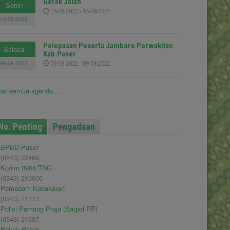
Gerak Jalan
Senin
15-08-2022 - 15-08-2022
15-08-2022
Pelepasan Peserta Jambore Perwakilan
Selasa
Kab.Paser
09-08-2022
09-08-2022 - 09-08-2022
hat semua agenda ....
No. Penting
Pengadaan
BPBD Paser
(0543) 22469
Kodim 0904/TNG
(0543) 210006
Pemadam Kebakaran
(0543) 21113
Polisi Pamong Praja (Satpol PP)
(0543) 21687
Polres Paser