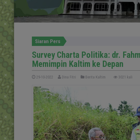
Siaran Pers
Survey Charta Politika: dr. Fa
Memimpin Kaltim ke Depan
29-10-2022
Dina Fitri
Berita Kaltim
3021 kali