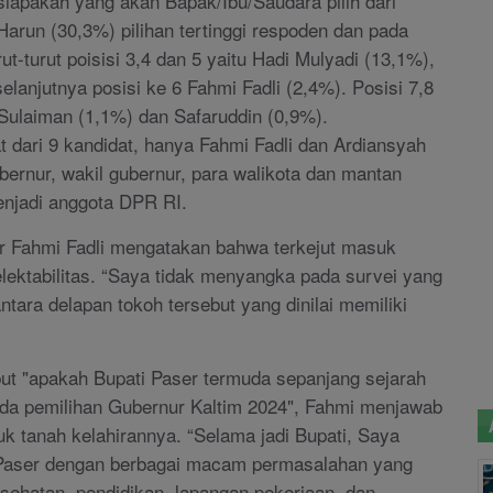
siapakah yang akan Bapak/Ibu/Saudara pilih dari
arun (30,3%) pilihan tertinggi respoden dan pada
t-turut poisisi 3,4 dan 5 yaitu Hadi Mulyadi (13,1%),
elanjutnya posisi ke 6 Fahmi Fadli (2,4%). Posisi 7,8
Sulaiman (1,1%) dan Safaruddin (0,9%).
at dari 9 kandidat, hanya Fahmi Fadli dan Ardiansyah
ernur, wakil gubernur, para walikota dan mantan
enjadi anggota DPR RI.
, dr Fahmi Fadli mengatakan bahwa terkejut masuk
elektabilitas. “Saya tidak menyangka pada survei yang
tara delapan tokoh tersebut yang dinilai memiliki
ebut "apakah Bupati Paser termuda sepanjang sejarah
ada pemilihan Gubernur Kaltim 2024", Fahmi menjawab
uk tanah kelahirannya. “Selama jadi Bupati, Saya
Paser dengan berbagai macam permasalahan yang
esehatan, pendidikan, lapangan pekerjaan, dan