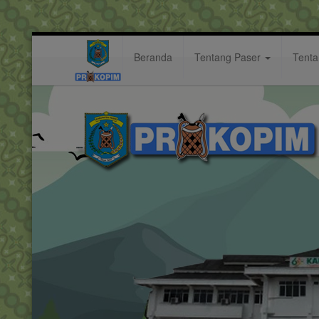
Beranda
Tentang Paser
Tent
Survey Charta Politika: dr. Fa
Berita: