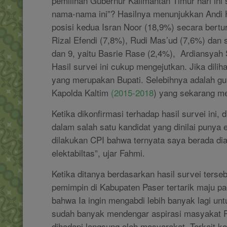
pemilihan Gubernur Kalimantan Timur hari ini 
nama-nama ini”? Hasilnya menunjukkan Andi H
posisi kedua Isran Noor (18,9%) secara berturu
Rizal Efendi (7,8%), Rudi Mas’ud (7,6%) dan s
dan 9, yaitu Basrie Rase (2,4%), Ardiansyah 
Hasil survei ini cukup mengejutkan. Jika dilih
yang merupakan Bupati. Selebihnya adalah gub
Kapolda Kaltim
(2015-2018
) yang sekarang m
Ketika dikonfirmasi terhadap hasil survei ini
dalam salah satu kandidat yang dinilai punya 
dilakukan CPI bahwa ternyata saya berada dian
elektabiltas”, ujar Fahmi.
Ketika ditanya berdasarkan hasil survei ters
pemimpin di Kabupaten Paser tertarik maju p
bahwa Ia ingin mengabdi lebih banyak lagi unt
sudah banyak mendengar aspirasi masyakat 
dihadapi langsung oleh masyarakat. Terkait k