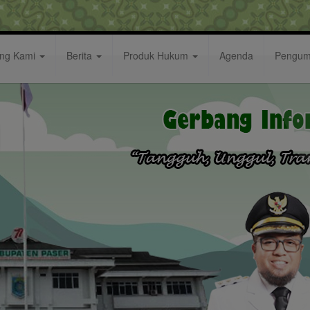
ang Kami
Berita
Produk Hukum
Agenda
Pengu
hmi Fadli Pemimpin Muda Masuk Bursa Memimpin Kaltim