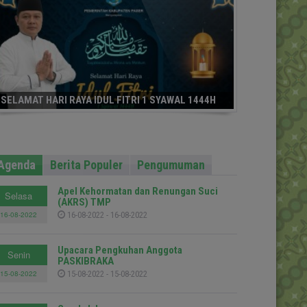
SELAMAT HARI RAYA IDUL FITRI 1 SYAWAL 1444H
Agenda
Berita Populer
Pengumuman
Apel Kehormatan dan Renungan Suci
Selasa
(AKRS) TMP
16-08-2022
16-08-2022 - 16-08-2022
Upacara Pengkuhan Anggota
Senin
PASKIBRAKA
15-08-2022
15-08-2022 - 15-08-2022