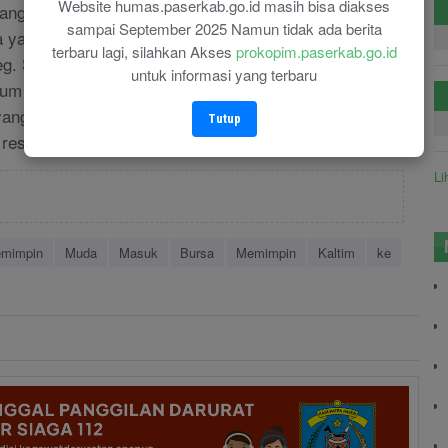
Website humas.paserkab.go.id masih bisa diakses
ng terpilih dan dilantik pada tahun 2021 memiliki
sampai September 2025 Namun tidak ada berita
ya yaitu 5 tahun. Sedangkan pada 2024 akan
terbaru lagi, silahkan Akses
prokopim.paserkab.go.id
leg. Sehingga kurang lebih 4 tahun waktu untuk
untuk informasi yang terbaru
lagi tahun 2021 terjadi defisit dan pandemi covid19
yang harus mendapat perhatian ekstra. Dan tantangan
Tutup
i resesi. (humas).
Li
mimpin
Muda
Masuk
Bursa
Memimpin
Kaltim
ke