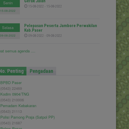
Gerak Jalan
Senin
15-08-2022 - 15-08-2022
15-08-2022
Pelepasan Peserta Jambore Perwakilan
Selasa
Kab.Paser
09-08-2022
09-08-2022 - 09-08-2022
hat semua agenda ....
No. Penting
Pengadaan
BPBD Paser
(0543) 22469
Kodim 0904/TNG
(0543) 210006
Pemadam Kebakaran
(0543) 21113
Polisi Pamong Praja (Satpol PP)
(0543) 21687
Polres Paser