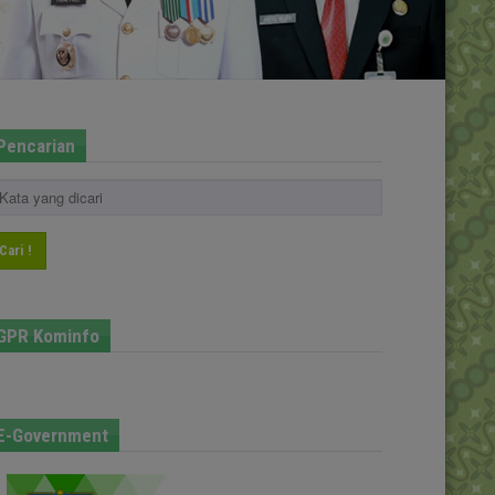
Pencarian
Cari !
GPR Kominfo
E-Government