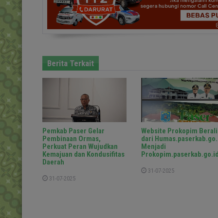
Berita Terkait
Pemkab Paser Gelar
Website Prokopim Berali
Pembinaan Ormas,
dari Humas.paserkab.go.
Perkuat Peran Wujudkan
Menjadi
Kemajuan dan Kondusifitas
Prokopim.paserkab.go.i
Daerah
31-07-2025
31-07-2025