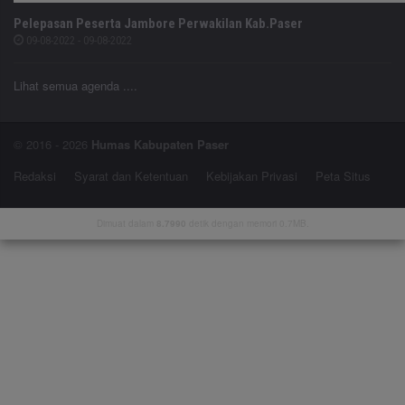
Pelepasan Peserta Jambore Perwakilan Kab.Paser
09-08-2022 - 09-08-2022
Lihat semua agenda ....
© 2016 - 2026
Humas Kabupaten Paser
Redaksi
Syarat dan Ketentuan
Kebijakan Privasi
Peta Situs
Dimuat dalam
8.7990
detik dengan memori 0.7MB.