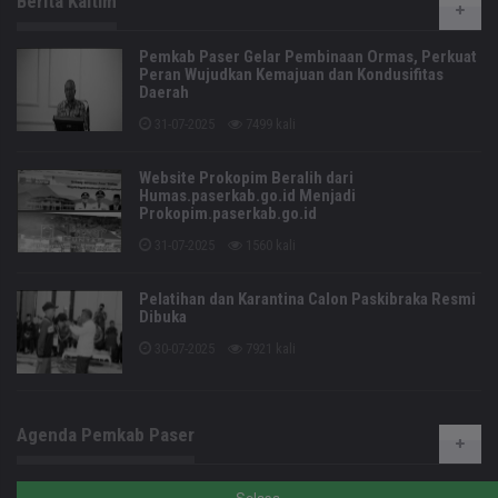
Berita Kaltim
Pemkab Paser Gelar Pembinaan Ormas, Perkuat
Peran Wujudkan Kemajuan dan Kondusifitas
Daerah
31-07-2025
7499 kali
Website Prokopim Beralih dari
Humas.paserkab.go.id Menjadi
Prokopim.paserkab.go.id
31-07-2025
1560 kali
Pelatihan dan Karantina Calon Paskibraka Resmi
Dibuka
30-07-2025
7921 kali
Agenda Pemkab Paser
Selasa