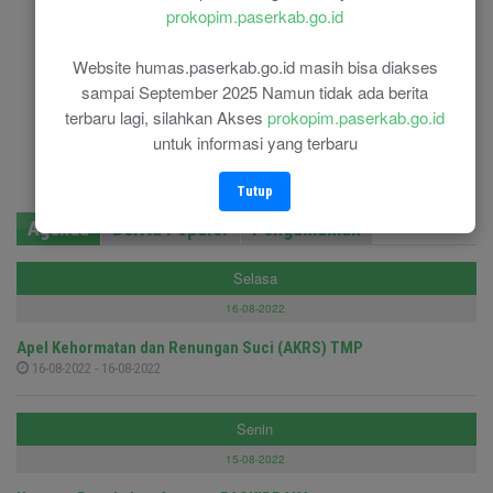
prokopim.paserkab.go.id
Website humas.paserkab.go.id masih bisa diakses
sampai September 2025 Namun tidak ada berita
terbaru lagi, silahkan Akses
prokopim.paserkab.go.id
untuk informasi yang terbaru
Tutup
Agenda
Berita Populer
Pengumuman
Selasa
16-08-2022
Apel Kehormatan dan Renungan Suci (AKRS) TMP
16-08-2022 - 16-08-2022
Senin
15-08-2022