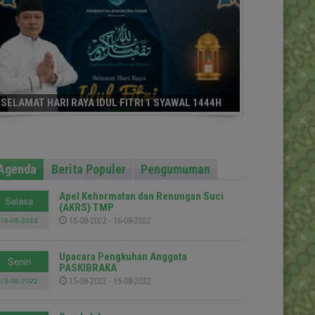
SELAMAT HARI RAYA IDUL FITRI 1 SYAWAL 1444H
Agenda
Berita Populer
Pengumuman
Apel Kehormatan dan Renungan Suci
Selasa
(AKRS) TMP
16-08-2022
16-08-2022 - 16-08-2022
Upacara Pengkuhan Anggota
Senin
PASKIBRAKA
15-08-2022
15-08-2022 - 15-08-2022