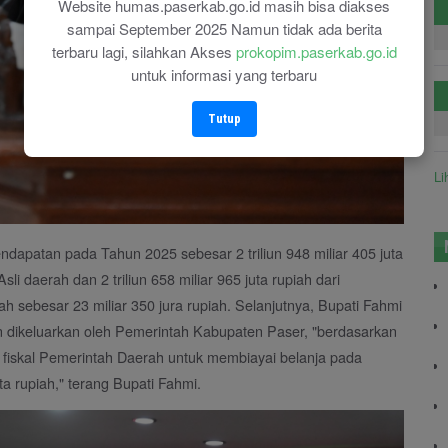
Website humas.paserkab.go.id masih bisa diakses
sampai September 2025 Namun tidak ada berita
terbaru lagi, silahkan Akses
prokopim.paserkab.go.id
untuk informasi yang terbaru
Tutup
Li
dapatan pada Tahun 2025 sebesar 2 triliun 948 miliar 405 juta
sli daerah dan 2 triliun 658 miliar 965 juta rupiah dari
ah sebesar 23 miliar 350 jura rupiah. Selanjutnya, Bupati Fahmi
 dikeluarkan oleh Pemerintah Kabupaten Paser, "berdasarkan
fiskal Pemerintah Daerah untuk membiayai belanja pada
ta rupiah," terang Bupati Fahmi.