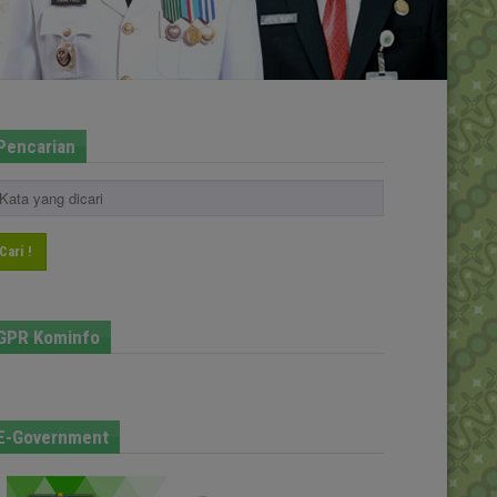
Pencarian
Cari !
GPR Kominfo
E-Government