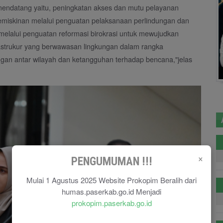
mendatang yaitu, peningkatan akses dan mutu pelayanan
miskinan melalui penguatan pelaksanaan perlindungan dan
melalui penguatan reformasi birokrasi untuk mewujudkan
rastrukur yang berwawasan lingkungan dalam rangka
gan antar wilayah dan ketangguhan terhadap bencana,"jelas
×
PENGUMUMAN !!!
Mulai 1 Agustus 2025 Website Prokopim Beralih dari
humas.paserkab.go.id Menjadi
prokopim.paserkab.go.id