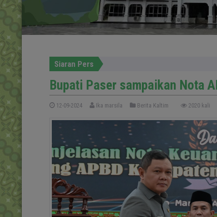
Siaran Pers
Bupati Paser sampaikan Nota 
12-09-2024
Ika marsila
Berita Kaltim
2020 kali