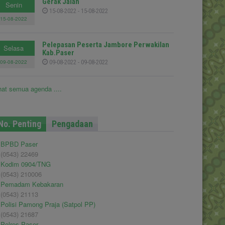
Gerak Jalan
Senin
15-08-2022 - 15-08-2022
15-08-2022
Pelepasan Peserta Jambore Perwakilan
Selasa
Kab.Paser
09-08-2022
09-08-2022 - 09-08-2022
hat semua agenda ....
No. Penting
Pengadaan
BPBD Paser
(0543) 22469
Kodim 0904/TNG
(0543) 210006
Pemadam Kebakaran
(0543) 21113
Polisi Pamong Praja (Satpol PP)
(0543) 21687
Polres Paser