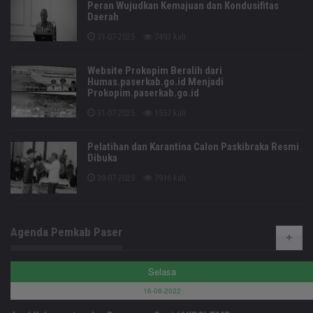
Peran Wujudkan Kemajuan dan Kondusifitas
Daerah
31-07-2025
7493 kali
Website Prokopim Beralih dari
Humas.paserkab.go.id Menjadi
Prokopim.paserkab.go.id
31-07-2025
1557 kali
Pelatihan dan Karantina Calon Paskibraka Resmi
Dibuka
30-07-2025
7916 kali
Agenda Pemkab Paser
Selasa
16-08-2022