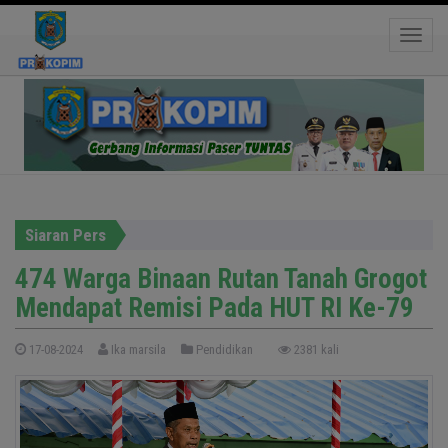
474 Warga Binaan Rutan Tanah Grogot
Toggle
Mendapat Remisi Pada HUT RI Ke-79
Siaran Pers
474 Warga Binaan Rutan Tanah Grogot
Mendapat Remisi Pada HUT RI Ke-79
17-08-2024
Ika marsila
Pendidikan
2381 kali