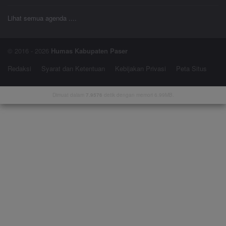
Lihat semua agenda ....
© 2016 - 2026
Humas Kabupaten Paser
Redaksi
Syarat dan Ketentuan
Kebijakan Privasi
Peta Situs
Dimuat dalam
7.9576
detik dengan memori 6.99MB.