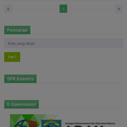
1
Pencarian
Cari !
GPR Kominfo
E-Government