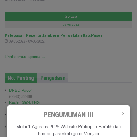
Selasa
09-08-2022
Pelepasan Peserta Jambore Perwakilan Kab.Paser
09-08-2022 - 09-08-2022
Lihat semua agenda ....
No. Penting
Pengadaan
BPBD Paser
(0543) 22469
Kodim 0904/TNG
(0543) 210006
×
PENGUMUMAN !!!
Pemadam Kebakaran
(0543) 21113
Mulai 1 Agustus 2025 Website Prokopim Beralih dari
Polisi Pamong Praja (Satpol PP)
humas.paserkab.go.id Menjadi
(0543) 21687