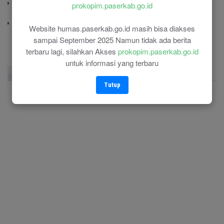
Polres Paser
prokopim.paserkab.go.id
(0543) 21110
RSU Panglima Sebaya
Website humas.paserkab.go.id masih bisa diakses
(0543) 21118
sampai September 2025 Namun tidak ada berita
terbaru lagi, silahkan Akses
prokopim.paserkab.go.id
untuk informasi yang terbaru
Facebook Page
Twitter
Instagram
Tutup