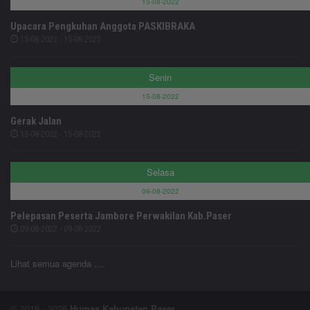
15-08-2022
Upacara Pengkuhan Anggota PASKIBRAKA
15-08-2022 - 15-08-2022
Senin
15-08-2022
Gerak Jalan
15-08-2022 - 15-08-2022
Selasa
09-08-2022
Pelepasan Peserta Jambore Perwakilan Kab.Paser
09-08-2022 - 09-08-2022
Lihat semua agenda ....
© 2016 - 2026
Humas Kabupaten Paser