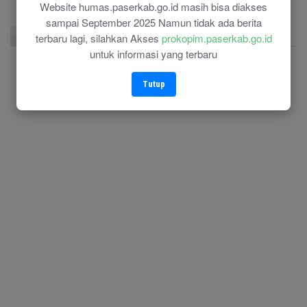
Website humas.paserkab.go.id masih bisa diakses
sampai September 2025 Namun tidak ada berita
Facebook Page
Twitter
Instagram
terbaru lagi, silahkan Akses
prokopim.paserkab.go.id
untuk informasi yang terbaru
Tutup