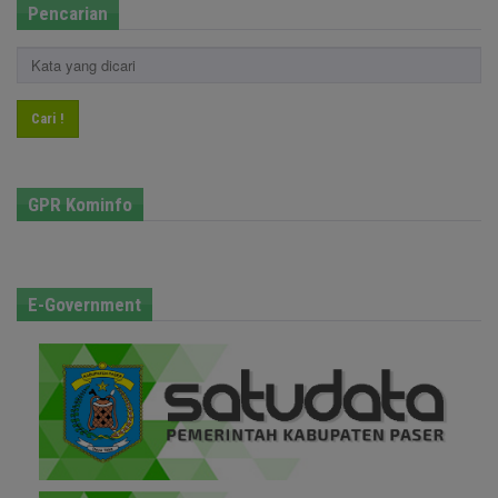
Pencarian
Cari !
GPR Kominfo
E-Government