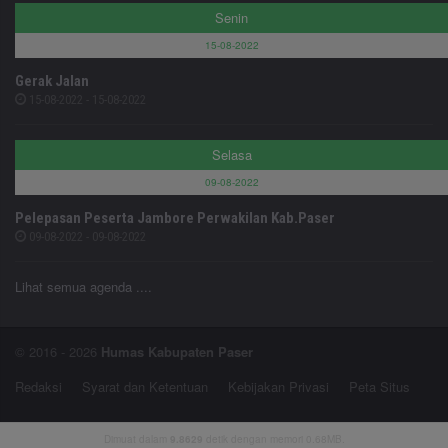
Senin
15-08-2022
Gerak Jalan
15-08-2022 - 15-08-2022
Selasa
09-08-2022
Pelepasan Peserta Jambore Perwakilan Kab.Paser
09-08-2022 - 09-08-2022
Lihat semua agenda ....
© 2016 - 2026
Humas Kabupaten Paser
Redaksi
Syarat dan Ketentuan
Kebijakan Privasi
Peta Situs
Dimuat dalam
9.8629
detik dengan memori 0.68MB.