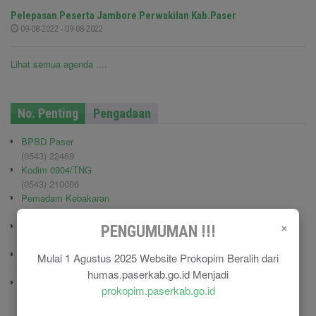
Pelepasan Peserta Jambore Perwakilan Kab.Paser
09-08-2022 - 09-08-2022
Lihat semua agenda ....
No. Penting
Pengadaan
BPBD Paser
(0543) 22469
Kodim 0904/TNG
(0543) 210006
Pemadam Kebakaran
(0543) 21113
×
Polisi Pamong Praja (Satpol PP)
PENGUMUMAN !!!
(0543) 21687
Polres Paser
Mulai 1 Agustus 2025 Website Prokopim Beralih dari
(0543) 21110
humas.paserkab.go.id Menjadi
RSU Panglima Sebaya
prokopim.paserkab.go.id
(0543) 21118