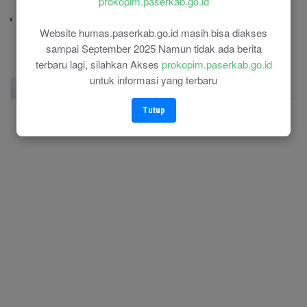
prokopim.paserkab.go.id
(0543) 21110
RSU Panglima Sebaya
Website humas.paserkab.go.id masih bisa diakses
(0543) 21118
sampai September 2025 Namun tidak ada berita
terbaru lagi, silahkan Akses
prokopim.paserkab.go.id
untuk informasi yang terbaru
Facebook Page
Twitter
Instagram
Tutup