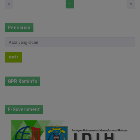
1
Pencarian
Cari !
GPR Kominfo
E-Government