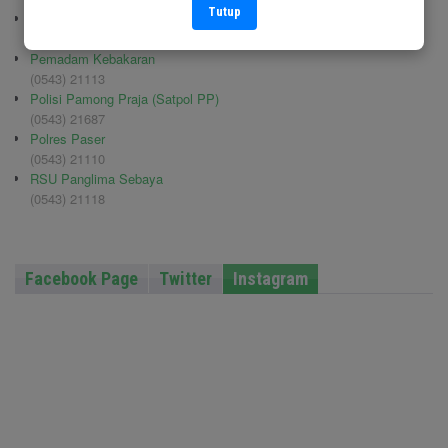
Tutup
Kodim 0904/TNG
(0543) 210006
Pemadam Kebakaran
(0543) 21113
Polisi Pamong Praja (Satpol PP)
(0543) 21687
Polres Paser
(0543) 21110
RSU Panglima Sebaya
(0543) 21118
Facebook Page
Twitter
Instagram