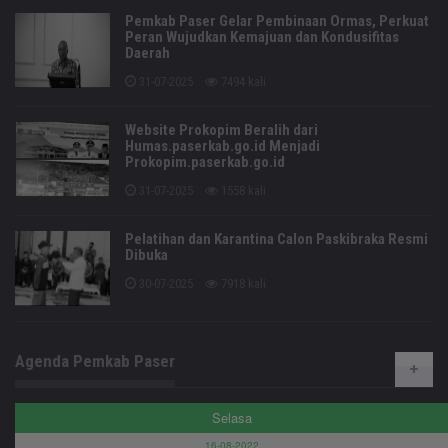
Pemkab Paser Gelar Pembinaan Ormas, Perkuat
Peran Wujudkan Kemajuan dan Kondusifitas
Daerah
31-07-2025
7494 kali
Website Prokopim Beralih dari
Humas.paserkab.go.id Menjadi
Prokopim.paserkab.go.id
31-07-2025
1558 kali
Pelatihan dan Karantina Calon Paskibraka Resmi
Dibuka
30-07-2025
7918 kali
Agenda Pemkab Paser
Selasa
16-08-2022