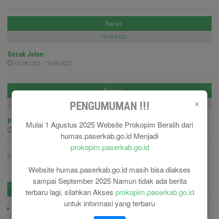
Senin
15-08-2022
Gerak Jalan
15-08-2022 - 15-08-2022
Selasa
×
PENGUMUMAN !!!
09-08-2022
Pelepasan Peserta Jambore Perwakilan Kab.Paser
Mulai 1 Agustus 2025 Website Prokopim Beralih dari
09-08-2022 - 09-08-2022
humas.paserkab.go.id Menjadi
prokopim.paserkab.go.id
Lihat semua agenda ....
Website humas.paserkab.go.id masih bisa diakses
sampai September 2025 Namun tidak ada berita
No. Penting
Pengadaan
terbaru lagi, silahkan Akses
prokopim.paserkab.go.id
untuk informasi yang terbaru
BPBD Paser
(0543) 22469