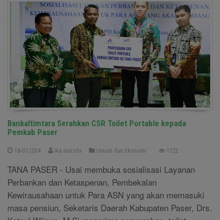
Bankaltimtara Serahkan CSR Toilet Portable kepada
Pemkab Paser
18-07-2024
Ika marsila
Umum dan Ekonomi
1122
TANA PASER - Usai membuka sosialisasi Layanan
Perbankan dan Ketaspenan, Pembekalan
Kewirausahaan untuk Para ASN yang akan memasuki
masa pensiun, Seketaris Daerah Kabupaten Paser, Drs.