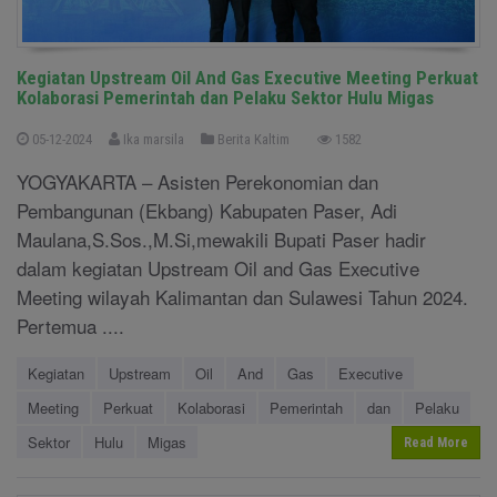
Kegiatan Upstream Oil And Gas Executive Meeting Perkuat
Kolaborasi Pemerintah dan Pelaku Sektor Hulu Migas
05-12-2024
Ika marsila
Berita Kaltim
1582
YOGYAKARTA – Asisten Perekonomian dan
Pembangunan (Ekbang) Kabupaten Paser, Adi
Maulana,S.Sos.,M.Si,mewakili Bupati Paser hadir
dalam kegiatan Upstream Oil and Gas Executive
Meeting wilayah Kalimantan dan Sulawesi Tahun 2024.
Pertemua ....
Kegiatan
Upstream
Oil
And
Gas
Executive
Meeting
Perkuat
Kolaborasi
Pemerintah
dan
Pelaku
Sektor
Hulu
Migas
Read More