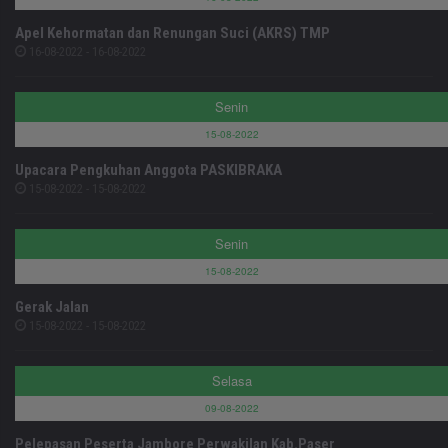
Apel Kehormatan dan Renungan Suci (AKRS) TMP
16-08-2022 - 16-08-2022
Senin
15-08-2022
Upacara Pengkuhan Anggota PASKIBRAKA
15-08-2022 - 15-08-2022
Senin
15-08-2022
Gerak Jalan
15-08-2022 - 15-08-2022
Selasa
09-08-2022
Pelepasan Peserta Jambore Perwakilan Kab.Paser