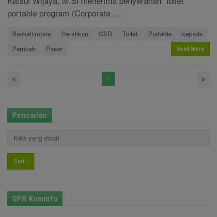
Katsul Wijaya, M.Si menerima penyerahan toilet
portable program (Corporate ....
Bankaltimtara
Serahkan
CSR
Toilet
Portable
kepada
Pemkab
Paser
Read More
1
Pencarian
Cari !
GPR Kominfo