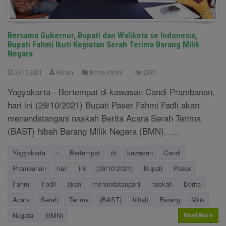
Bersama Gubernur, Bupati dan Walikota se Indonesia,
Bupati Fahmi Ikuti Kegiatan Serah Terima Barang Milik
Negara
29-10-2021
Hairuni
Berita Kaltim
2385
Yogyakarta - Bertempat di kawasan Candi Prambanan,
hari ini (29/10/2021) Bupati Paser Fahmi Fadli akan
menandatangani naskah Berita Acara Serah Terima
(BAST) hibah Barang Milik Negara (BMN). ....
Yogyakarta
-
Bertempat
di
kawasan
Candi
Prambanan
hari
ini
(29/10/2021)
Bupati
Paser
Fahmi
Fadli
akan
menandatangani
naskah
Berita
Acara
Serah
Terima
(BAST)
hibah
Barang
Milik
Negara
(BMN)
Read More