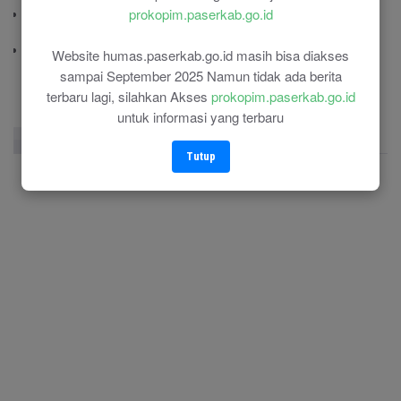
prokopim.paserkab.go.id
Polres Paser
(0543) 21110
RSU Panglima Sebaya
Website humas.paserkab.go.id masih bisa diakses
(0543) 21118
sampai September 2025 Namun tidak ada berita
terbaru lagi, silahkan Akses
prokopim.paserkab.go.id
untuk informasi yang terbaru
Facebook Page
Twitter
Instagram
Tutup