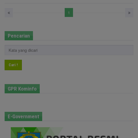
1
Pencarian
Cari !
GPR Kominfo
E-Government