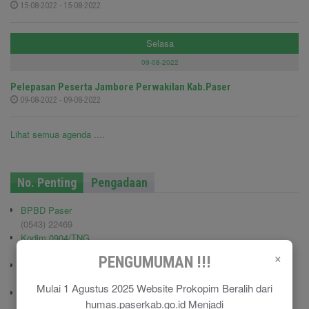
15-08-2022 - 15-08-2022
Selasa
09-08-2022
Pelepasan Peserta Jambore Perwakilan Kab.Paser
09-08-2022 - 09-08-2022
Lihat semua agenda ....
No. Penting
Pengadaan
BPBD Paser
(0543) 22469
Kodim 0904/TNG
(0543) 210006
×
PENGUMUMAN !!!
Pemadam Kebakaran
(0543) 21113
Mulai 1 Agustus 2025 Website Prokopim Beralih dari
Polisi Pamong Praja (Satpol PP)
humas.paserkab.go.id Menjadi
(0543) 21687