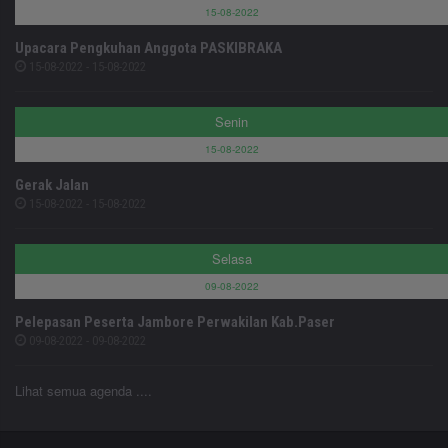
15-08-2022
Upacara Pengkuhan Anggota PASKIBRAKA
15-08-2022 - 15-08-2022
Senin
15-08-2022
Gerak Jalan
15-08-2022 - 15-08-2022
Selasa
09-08-2022
Pelepasan Peserta Jambore Perwakilan Kab.Paser
09-08-2022 - 09-08-2022
Lihat semua agenda ....