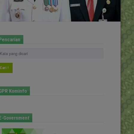
Pencarian
Cari !
GPR Kominfo
E-Government