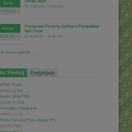
Gerak Jalan
Senin
15-08-2022 - 15-08-2022
15-08-2022
Pelepasan Peserta Jambore Perwakilan
Selasa
Kab.Paser
09-08-2022
09-08-2022 - 09-08-2022
hat semua agenda ....
No. Penting
Pengadaan
BPBD Paser
(0543) 22469
Kodim 0904/TNG
(0543) 210006
Pemadam Kebakaran
(0543) 21113
Polisi Pamong Praja (Satpol PP)
(0543) 21687
Polres Paser