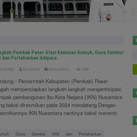
ngkah Pemkab Paser Atasi Kawasan Kumuh, Guna Sambut
N dan Pertahankan Adipura
3-09-2023
Ika marsila
Berita Kaltim
1988
ndung - Pemerintah Kabupaten (Pemkab) Paser
ngah mempersiapkan langkah-langkah mengantisipasi
mpak pembangunan Ibu Kota Negara (IKN) Nusantara
ng bakal diresmikan pada 2024 mendatang.Dengan
resmikannya IKN Nusantara nantinya bakal meremb
umuh
Guna
Sambut
IKN
dan
Pertahankan