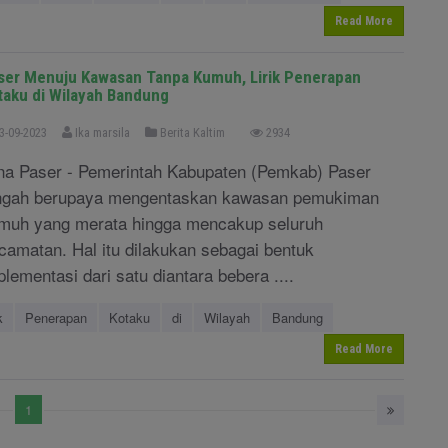
Read More
ser Menuju Kawasan Tanpa Kumuh, Lirik Penerapan
taku di Wilayah Bandung
3-09-2023
Ika marsila
Berita Kaltim
2934
na Paser - Pemerintah Kabupaten (Pemkab) Paser
ngah berupaya mengentaskan kawasan pemukiman
muh yang merata hingga mencakup seluruh
camatan. Hal itu dilakukan sebagai bentuk
plementasi dari satu diantara bebera ....
k
Penerapan
Kotaku
di
Wilayah
Bandung
Read More
1