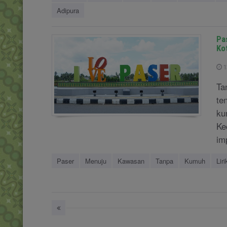
Adipura
Pa
Ko
1
Ta
te
ku
Ke
im
Paser
Menuju
Kawasan
Tanpa
Kumuh
Liri