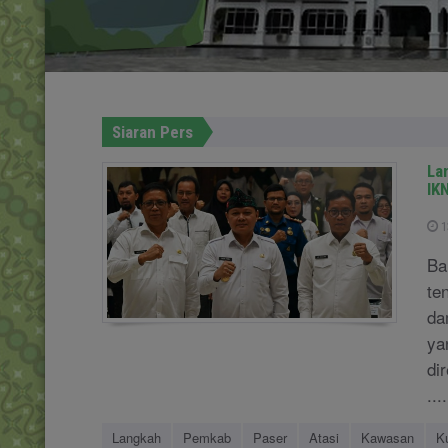
Siaran Pers
La
IK
1
Ba
te
da
ya
di
....
Langkah
Pemkab
Paser
Atasi
Kawasan
K