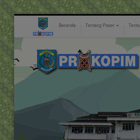
Beranda
Tentang Paser
Tent
kumuh
Hastag: