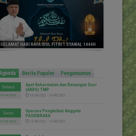
SELAMAT HARI RAYA IDUL FITRI 1 SYAWAL 1444H
Agenda
Berita Populer
Pengumuman
Apel Kehormatan dan Renungan Suci
Selasa
(AKRS) TMP
16-08-2022
16-08-2022 - 16-08-2022
Upacara Pengkuhan Anggota
Senin
PASKIBRAKA
15-08-2022
15-08-2022 - 15-08-2022