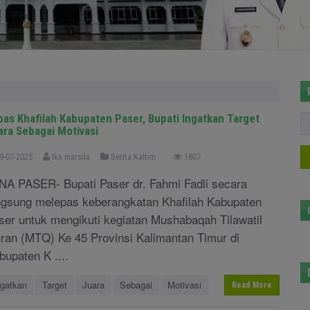
pas Khafilah Kabupaten Paser, Bupati Ingatkan Target
ara Sebagai Motivasi
9-07-2025
Ika marsila
Berita Kaltim
1807
NA PASER- Bupati Paser dr. Fahmi Fadli secara
ngsung melepas keberangkatan Khafilah Kabupaten
ser untuk mengikuti kegiatan Mushabaqah Tilawatil
ran (MTQ) Ke 45 Provinsi Kalimantan Timur di
bupaten K ....
ngatkan
Target
Juara
Sebagai
Motivasi
Read More