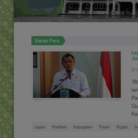
Siaran Pers
Le
Ju
0
TA
la
Pa
Qu
Ka
Lepas
Khafilah
Kabupaten
Paser
Bupati
I