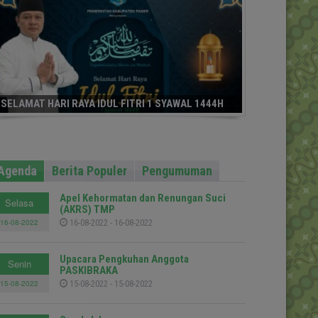
SELAMAT HARI RAYA IDUL FITRI 1 SYAWAL 1444H
Agenda
Berita Populer
Pengumuman
Apel Kehormatan dan Renungan Suci
Selasa
(AKRS) TMP
16-08-2022
16-08-2022 - 16-08-2022
Upacara Pengkuhan Anggota
Senin
PASKIBRAKA
15-08-2022
15-08-2022 - 15-08-2022