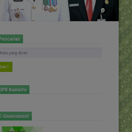
Pencarian
Cari !
GPR Kominfo
E-Government