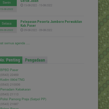
Gerak Jalan
Senin
15-08-2022 - 15-08-2022
15-08-2022
Pelepasan Peserta Jambore Perwakilan
Selasa
Kab.Paser
09-08-2022
09-08-2022 - 09-08-2022
hat semua agenda ....
No. Penting
Pengadaan
BPBD Paser
(0543) 22469
Kodim 0904/TNG
(0543) 210006
Pemadam Kebakaran
(0543) 21113
Polisi Pamong Praja (Satpol PP)
(0543) 21687
Polres Paser