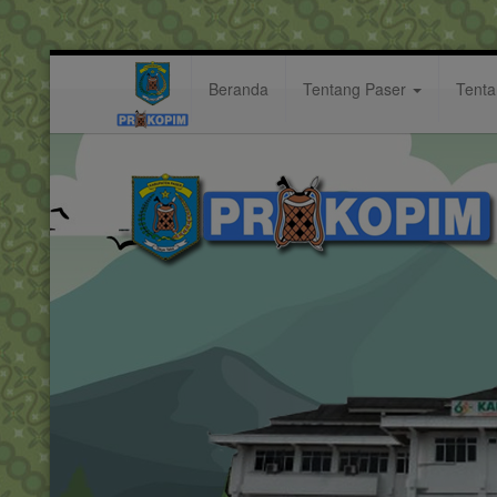
Beranda
Tentang Paser
Tent
khafilah
Hastag: