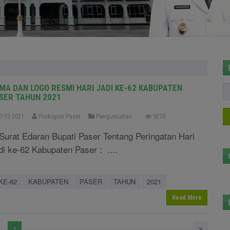
MA DAN LOGO RESMI HARI JADI KE-62 KABUPATEN
SER TAHUN 2021
7-12-2021
Prokopim Paser
Pengumuman
9270
 Surat Edaran Bupati Paser Tentang Peringatan Hari
di ke-62 Kabupaten Paser : ....
KE-62
KABUPATEN
PASER
TAHUN
2021
Read More
1