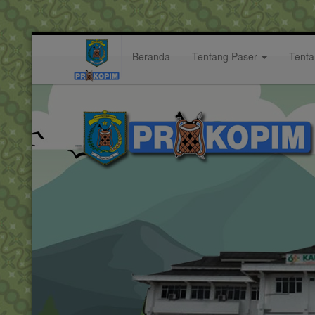
Beranda
Tentang Paser
Tent
ke-62
Hastag: