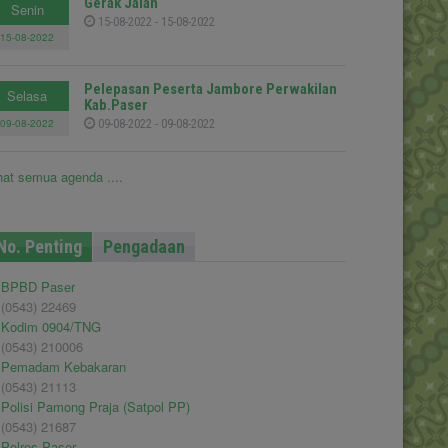
Gerak Jalan
Senin
15-08-2022 - 15-08-2022
15-08-2022
Pelepasan Peserta Jambore Perwakilan
Selasa
Kab.Paser
09-08-2022
09-08-2022 - 09-08-2022
hat semua agenda ....
No. Penting
Pengadaan
BPBD Paser
(0543) 22469
Kodim 0904/TNG
(0543) 210006
Pemadam Kebakaran
(0543) 21113
Polisi Pamong Praja (Satpol PP)
(0543) 21687
Polres Paser