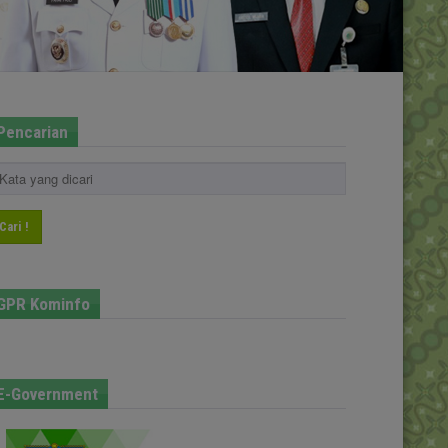
Pencarian
Cari !
GPR Kominfo
E-Government