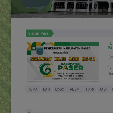
Siaran Pers
TE
PA
0
1.
Ja
TEMA
DAN
LOGO
RESMI
HARI
JADI