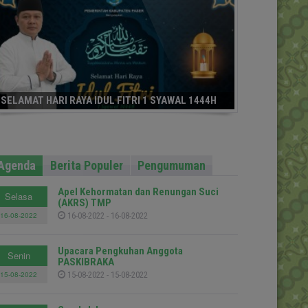
SELAMAT HARI RAYA IDUL FITRI 1 SYAWAL 1444H
Agenda
Berita Populer
Pengumuman
Apel Kehormatan dan Renungan Suci
Selasa
(AKRS) TMP
16-08-2022
16-08-2022 - 16-08-2022
Upacara Pengkuhan Anggota
Senin
PASKIBRAKA
15-08-2022
15-08-2022 - 15-08-2022