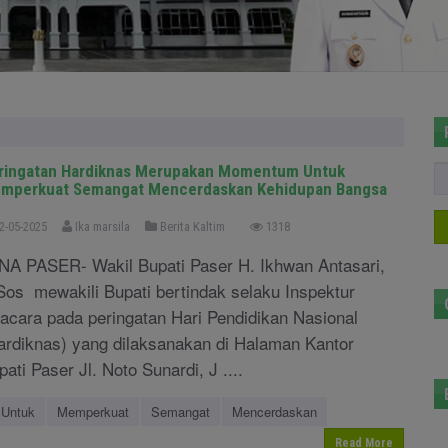
ringatan Hardiknas Merupakan Momentum Untuk
mperkuat Semangat Mencerdaskan Kehidupan Bangsa
2-05-2025
Ika marsila
Berita Kaltim
1318
NA PASER- Wakil Bupati Paser H. Ikhwan Antasari,
Sos mewakili Bupati bertindak selaku Inspektur
acara pada peringatan Hari Pendidikan Nasional
ardiknas) yang dilaksanakan di Halaman Kantor
pati Paser Jl. Noto Sunardi, J ....
Untuk
Memperkuat
Semangat
Mencerdaskan
Read More