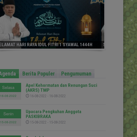
SELAMAT HARI RAYA IDUL FITRI 1 SYAWAL 1444H
Agenda
Berita Populer
Pengumuman
Apel Kehormatan dan Renungan Suci
Selasa
(AKRS) TMP
16-08-2022
16-08-2022 - 16-08-2022
Upacara Pengkuhan Anggota
Senin
PASKIBRAKA
15-08-2022
15-08-2022 - 15-08-2022