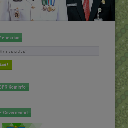
Pencarian
Cari !
GPR Kominfo
E-Government