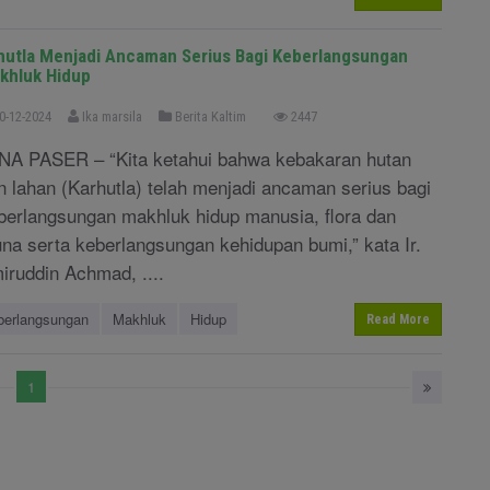
hutla Menjadi Ancaman Serius Bagi Keberlangsungan
khluk Hidup
0-12-2024
Ika marsila
Berita Kaltim
2447
NA PASER – “Kita ketahui bahwa kebakaran hutan
n lahan (Karhutla) telah menjadi ancaman serius bagi
berlangsungan makhluk hidup manusia, flora dan
una serta keberlangsungan kehidupan bumi,” kata Ir.
iruddin Achmad, ....
berlangsungan
Makhluk
Hidup
Read More
1