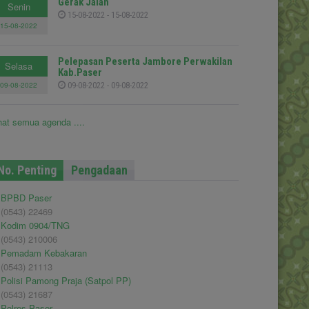
Gerak Jalan
Senin
15-08-2022 - 15-08-2022
15-08-2022
Pelepasan Peserta Jambore Perwakilan
Selasa
Kab.Paser
09-08-2022
09-08-2022 - 09-08-2022
hat semua agenda ....
No. Penting
Pengadaan
BPBD Paser
(0543) 22469
Kodim 0904/TNG
(0543) 210006
Pemadam Kebakaran
(0543) 21113
Polisi Pamong Praja (Satpol PP)
(0543) 21687
Polres Paser