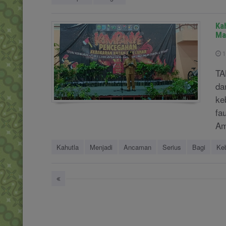
Ka
Ma
1
TA
da
ke
fa
Am
Kahutla
Menjadi
Ancaman
Serius
Bagi
Ke