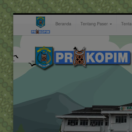
Beranda
Tentang Paser
Tent
hidup
Hastag: