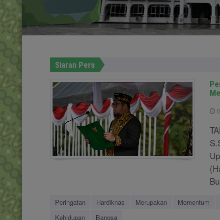
Siaran Pers
Pe
Me
0
TA
S.
Up
(H
Bu
Peringatan
Hardiknas
Merupakan
Momentum
Kehidupan
Bangsa