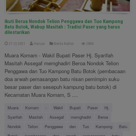
Ikuti Berua Nondok Telion Penggawa dan Tuo Kampong
Batu Butok, Wabup Masitah : Tradisi Paser yang harus
dilestarikan
21-12-2021
Hairuni
Berita Kaltim
2804
Muara Komam - Wakil Bupati Paser Hj. Syarifah
Masitah Assegaf memghadiri Beroa Nondok Telion
Penggawa dan Tuo Kampong Batu Botok (pembacaan
doa arwah pemasangan batu nisan pemimpin suku
besar paser dan sesepuh kampung batu botok) di
Kecamatan Muara Komam, S ....
Muara
Komam
-
Wakil
Bupati
Paser
Hj.
Syarifah
Masitah
Assegaf
memghadiri
Beroa
Nondok
Telion
Penggawa
dan
Tuo
Kampong
Batu
Botok
(pembacaan
doa
arwah
pemasangan
batu