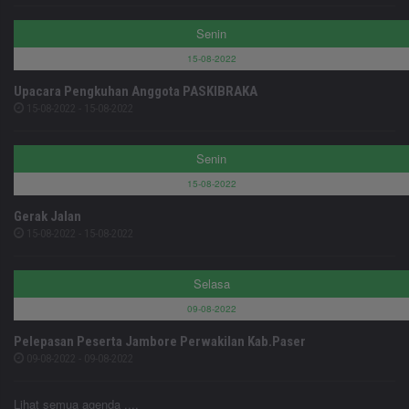
Senin
15-08-2022
Upacara Pengkuhan Anggota PASKIBRAKA
15-08-2022 - 15-08-2022
Senin
15-08-2022
Gerak Jalan
15-08-2022 - 15-08-2022
Selasa
09-08-2022
Pelepasan Peserta Jambore Perwakilan Kab.Paser
09-08-2022 - 09-08-2022
Lihat semua agenda ....