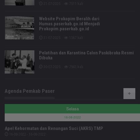
31-07-2025
7511 kali
Website Prokopim Beralih dari
Humas.paserkab.go.id Menjadi
Prokopim.paserkab.go.id
31-07-2025
1567 kali
Pelatihan dan Karantina Calon Paskibraka Resmi
Dibuka
30-07-2025
7941 kali
Agenda Pemkab Paser
Selasa
16-08-2022
Apel Kehormatan dan Renungan Suci (AKRS) TMP
16-08-2022 - 16-08-2022