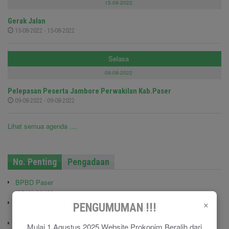
15-08-2022
Gerak Jalan
15-08-2022 - 15-08-2022
Selasa
09-08-2022
Pelepasan Peserta Jambore Perwakilan Kab.Paser
09-08-2022 - 09-08-2022
Lihat semua agenda ....
No. Penting
Pengadaan
BPBD Paser
(0543) 22469
×
Kodim 0904/TNG
PENGUMUMAN !!!
(0543) 210006
Pemadam Kebakaran
Mulai 1 Agustus 2025 Website Prokopim Beralih dari