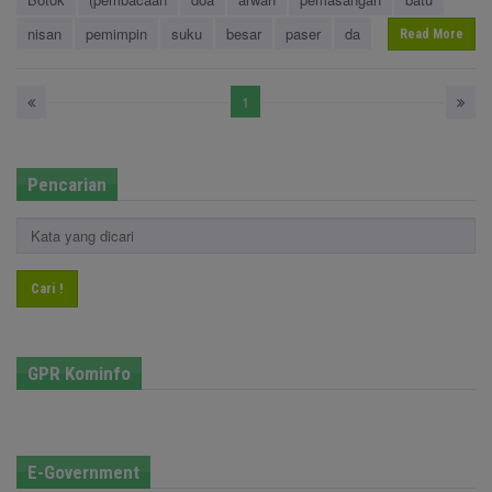
nisan
pemimpin
suku
besar
paser
da
Read More
1
Pencarian
Cari !
GPR Kominfo
E-Government