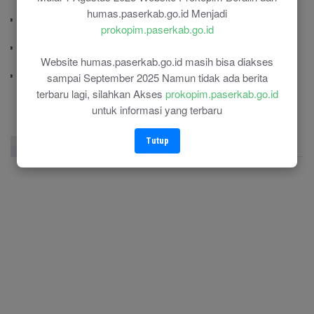
(0543) 21113
humas.paserkab.go.id Menjadi
Polisi Pamong Praja (Satpol PP)
prokopim.paserkab.go.id
(0543) 21687
Polres Paser
Website humas.paserkab.go.id masih bisa diakses
(0543) 21110
RSU Panglima Sebaya
sampai September 2025 Namun tidak ada berita
(0543) 21118
terbaru lagi, silahkan Akses
prokopim.paserkab.go.id
untuk informasi yang terbaru
Tutup
Facebook Page
Twitter
Instagram